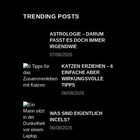
TRENDING POSTS
ASTROLOGIE – DARUM
PASST ES DOCH IMMER
IRGENDWIE
07/08/2026
KATZEN ERZIEHEN – 6
EINFACHE ABER
WIRKUNGSVOLLE
TIPPS
06/08/2026
WAS SIND EIGENTLICH
INCELS?
06/08/2026