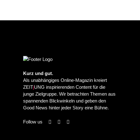
Kurz und gut.
Als unabhängiges Online-Magazin kreiert
ZEIT
j
UNG inspirierenden Content für die
junge Zielgruppe. Wir betrachten Themen aus
spannenden Blickwinkeln und geben den
Good News hinter jeder Story eine Bühne.
Follow us