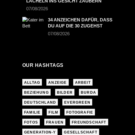
LÄCHELN INS GESICHT ZAUBERN
07/08/2026
34 ANZEICHEN DAFÜR, DASS
DU AUF DIE 30 ZUGEHST
07/08/2026
OUR HASHTAGS
ALLTAG
ANZEIGE
ARBEIT
BEZIEHUNG
BILDER
BURDA
DEUTSCHLAND
EVERGREEN
FAMILIE
FILM
FOTOGRAFIE
FOTOS
FRAUEN
FREUNDSCHAFT
GENERATION-Y
GESELLSCHAFT