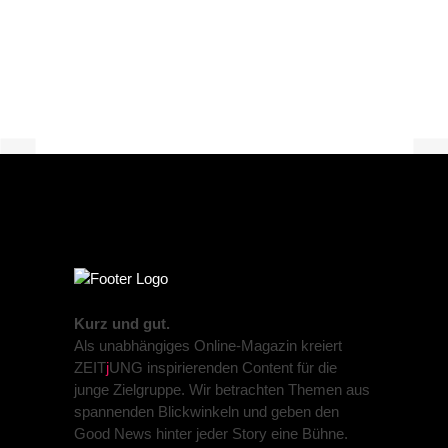
PREVIOUS POST
NEXT POST
Kurz und gut.
Als unabhängiges Online-Magazin kreiert
ZEIT
j
UNG inspirierenden Content für die
junge Zielgruppe. Wir betrachten Themen aus
spannenden Blickwinkeln und geben den
Good News hinter jeder Story eine Bühne.