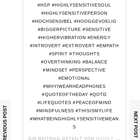
#HSP #HIGHLYSENSITIVESOUL
#HIGHLYSENSITIVEPERSON
#HOCHSENSIBEL #HOOGGEVOELIG
#BIGGERPICTURE #SENSITIVE
#HIGHERVIBRATION #ENERGY
#INTROVERT #EXTROVERT #EMPATH
#SPIRIT #THOUGHTS
#OVERTHINKING #BALANCE
#MINDSET #PERSPECTIVE
#EMOTIONAL
#WHYIWEARHEADPHONES
#QUOTEOFTHEDAY #QOTD
#LIFEQUOTES #PEACEOFMIND
PREVIOUS POST
#MINDFULNESS #THISISMYLIFE
NEXT POST
#WHATBEINGHIGHLYSENSITIVEMEAN
S
EIN BEITRAG GETEILT VON
HIGHLY SENSITIVE SOUL