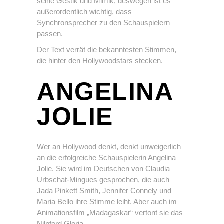
seine Gestik und Mimik, deswegen ist es
außerordentlich wichtig, dass
Synchronsprecher zu den Schauspielern
passen.
Der Text verrät die bekanntesten Stimmen,
die hinter den Hollywoodstars stecken.
ANGELINA
JOLIE
Wer an Hollywood denkt, denkt unweigerlich
an die erfolgreiche Schauspielerin Angelina
Jolie. Sie wird im Deutschen von Claudia
Urbschat-Mingues gesprochen, die auch
Jada Pinkett Smith, Jennifer Connely und
Maria Bello ihre Stimme leiht. Aber auch im
Animationsfilm „Madagaskar“ vertont sie das
Nilpferd Gloria.