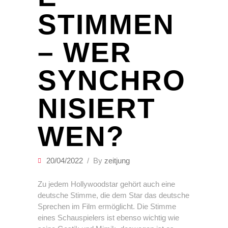
STIMMEN
– WER
SYNCHRO
NISIERT
WEN?
20/04/2022
By
zeitjung
Zu jedem Hollywoodstar gehört auch eine
deutsche Stimme, die dem Star das deutsche
Sprechen im Film ermöglicht. Die Stimme
eines Schauspielers ist ebenso wichtig wie