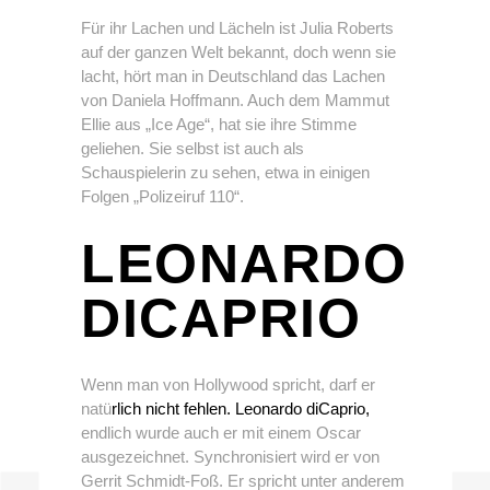
Für ihr Lachen und Lächeln ist Julia Roberts
auf der ganzen Welt bekannt, doch wenn sie
lacht, hört man in Deutschland das Lachen
von Daniela Hoffmann. Auch dem Mammut
Ellie aus „Ice Age“, hat sie ihre Stimme
geliehen. Sie selbst ist auch als
Schauspielerin zu sehen, etwa in einigen
Folgen „Polizeiruf 110“.
LEONARDO
DICAPRIO
Wenn man von Hollywood spricht, darf er
natü
rlich nicht fehlen. Leonardo diCaprio,
endlich wurde auch er mit einem Oscar
ausgezeichnet. Synchronisiert wird er von
Gerrit Schmidt-Foß. Er spricht unter anderem