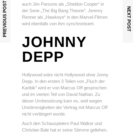
PREVIOUS POST
auch Jim Parsons als „Sheldon Cooper“ in
NEXT POST
der Serie „The Big Bang Theorie“. Jeremy
Renner als „Hawkeye“ in den Marvel-Filmen
wird ebenfalls von ihm synchronisiert.
JOHNNY
DEPP
Hollywood wäre nicht Hollywood ohne Jonny
Depp. In den ersten 3 Teilen von „Fluch der
Karibik“ wird er von Marcus Off gesprochen
und im vierten Teil von David Nathan. Zu
dieser Umbesetzung kam es, weil wegen
Unstimmigkeiten der Vertrag mit Marcus Off
nicht verlängert wurde.
Auch den Schauspielern Paul Walker und
Christian Bale hat er seine Stimme geliehen.