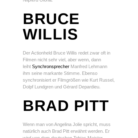
BRUCE
WILLIS
Der Actionheld Bruce Willis redet zwar oft in
Filmen nicht sehr viel, aber wenn, dann
leiht
Synchronsprecher
Manfred Lehmann
ihm seine markante Stimme. Ebenso
synchronisiert er Filmgrößen wie Kurt Russel,
Dolpf Lundgren und Gérard Depardieu.
BRAD PITT
Wenn man von Angelina Jolie spricht, muss
natürlich auch Brad Pitt erwähnt werden. Er
wird von dem deutschen Tobias Meister