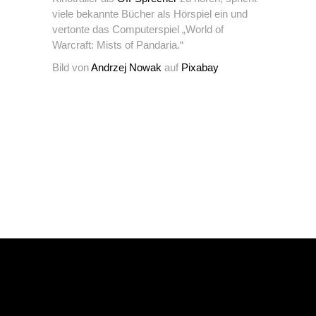
viele bekannte Bücher als Hörspiel ein und
vertonte das Computerspiel „World of
Warcraft: Mists of Pandaria.“
Bild von
Andrzej Nowak
auf
Pixabay