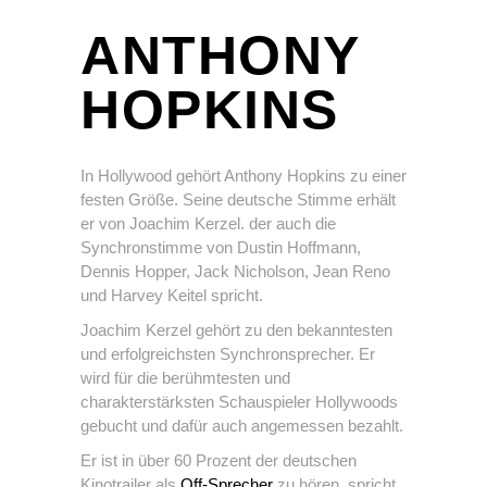
ANTHONY
HOPKINS
In Hollywood gehört Anthony Hopkins zu einer
festen Größe. Seine deutsche Stimme erhält
er von Joachim Kerzel. der auch die
Synchronstimme von Dustin Hoffmann,
Dennis Hopper, Jack Nicholson, Jean Reno
und Harvey Keitel spricht.
Joachim Kerzel gehört zu den bekanntesten
und erfolgreichsten Synchronsprecher. Er
wird für die berühmtesten und
charakterstärksten Schauspieler Hollywoods
gebucht und dafür auch angemessen bezahlt.
Er ist in über 60 Prozent der deutschen
Kinotrailer als
Off-Sprecher
zu hören, spricht