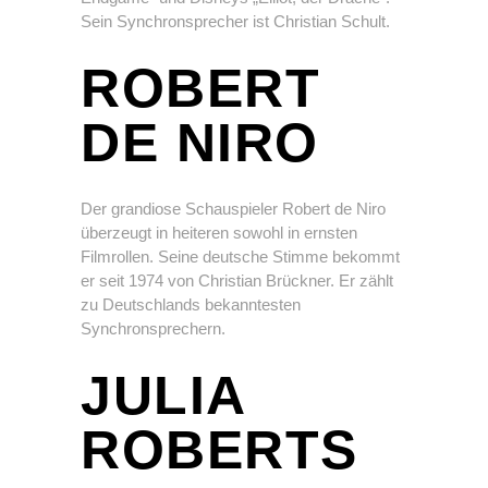
Sein Synchronsprecher ist Christian Schult.
ROBERT
DE NIRO
Der grandiose Schauspieler Robert de Niro
überzeugt in heiteren sowohl in ernsten
Filmrollen. Seine deutsche Stimme bekommt
er seit 1974 von Christian Brückner. Er zählt
zu Deutschlands bekanntesten
Synchronsprechern.
JULIA
ROBERTS