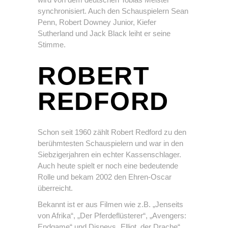
synchronisiert. Auch den Schauspielern Sean
Penn, Robert Downey Junior, Kiefer
Sutherland und Jack Black leiht er seine
Stimme.
ROBERT
REDFORD
Schon seit 1960 zählt Robert Redford zu den
berühmtesten Schauspielern und war in den
Siebzigerjahren ein echter Kassenschlager.
Auch heute spielt er noch eine bedeutende
Rolle und bekam 2002 den Ehren-Oscar
überreicht.
Bekannt ist er aus Filmen wie z.B. „Jenseits
von Afrika“, „Der Pferdeflüsterer“, „Avengers:
Endgame“ und Disneys „Elliot, der Drache“.