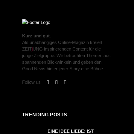
Kurz und gut.
Als unabhängiges Online-Magazin kreiert
ZEIT
j
UNG inspirierenden Content für die
junge Zielgruppe. Wir betrachten Themen aus
spannenden Blickwinkeln und geben den
Good News hinter jeder Story eine Bühne.
Follow us
TRENDING POSTS
EINE IDEE LIEBE: IST