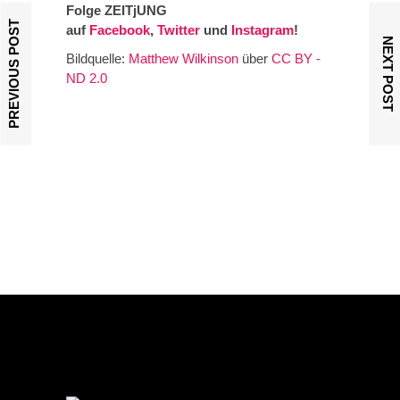
Folge ZEITjUNG
PREVIOUS POST
auf
Facebook
,
Twitter
und
Instagram
!
NEXT POST
Bildquelle:
Matthew Wilkinson
über
CC BY -
ND 2.0