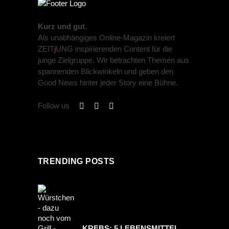
Kurz und gut.
Als unabhängiges Online-Magazin kreiert
ZEIT
j
UNG inspirierenden Content für die
junge Zielgruppe. Wir betrachten Themen aus
spannenden Blickwinkeln und geben den
Good News hinter jeder Story eine Bühne.
Follow us
TRENDING POSTS
KREBS: 5 LEBENSMITTEL,