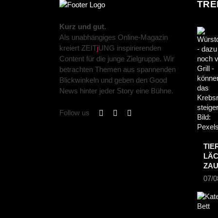
TRE
Kurz und gut.
Als unabhängiges Online-Magazin
kreiert ZEIT
j
UNG inspirierenden
Content für die junge Zielgruppe. Wir
betrachten Themen aus spannenden
Blickwinkeln und geben den Good
News hinter jeder Story eine Bühne.
Follow us
TIE
LÄC
ZA
07/0