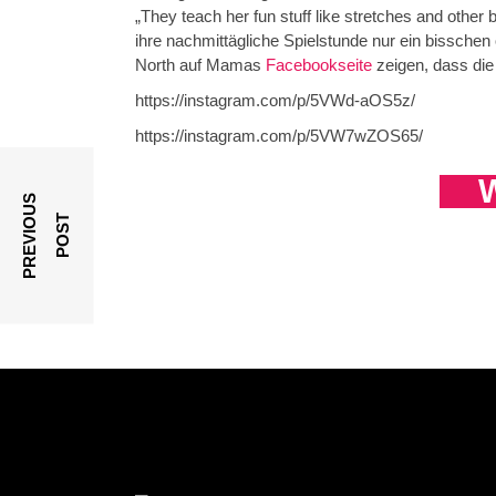
„They teach her fun stuff like stretches and other 
ihre nachmittägliche Spielstunde nur ein bisschen o
North auf Mamas
Facebookseite
zeigen, dass die
https://instagram.com/p/5VWd-aOS5z/
https://instagram.com/p/5VW7wZOS65/
W
P
R
E
V
I
O
U
S
P
O
S
T