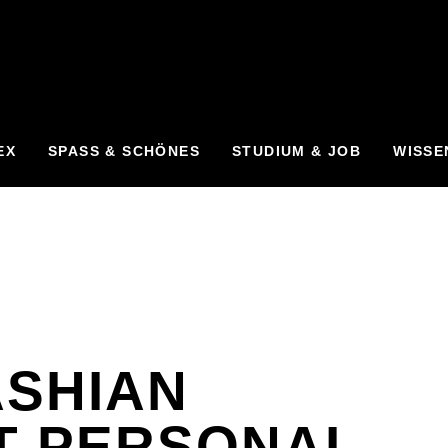
EX
SPASS & SCHÖNES
STUDIUM & JOB
WISSE
ASHIAN
T PERSONAL