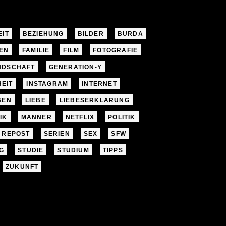
EIT
BEZIEHUNG
BILDER
BURDA
EN
FAMILIE
FILM
FOTOGRAFIE
NDSCHAFT
GENERATION-Y
EIT
INSTAGRAM
INTERNET
BEN
LIEBE
LIEBESERKLÄRUNG
IK
MÄNNER
NETFLIX
POLITIK
REPOST
SERIEN
SEX
SFW
G
STUDIE
STUDIUM
TIPPS
ZUKUNFT