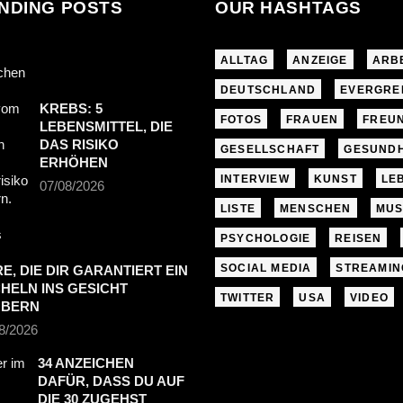
NDING POSTS
OUR HASHTAGS
ALLTAG
ANZEIGE
ARB
DEUTSCHLAND
EVERGRE
KREBS: 5
FOTOS
FRAUEN
FREU
LEBENSMITTEL, DIE
DAS RISIKO
GESELLSCHAFT
GESUNDH
ERHÖHEN
INTERVIEW
KUNST
LE
07/08/2026
LISTE
MENSCHEN
MUS
PSYCHOLOGIE
REISEN
SOCIAL MEDIA
STREAMIN
RE, DIE DIR GARANTIERT EIN
HELN INS GESICHT
TWITTER
USA
VIDEO
UBERN
8/2026
34 ANZEICHEN
DAFÜR, DASS DU AUF
DIE 30 ZUGEHST