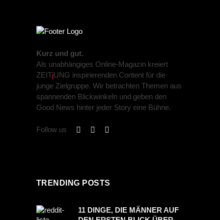
Kurz und gut.
Als unabhängiges Online-Magazin kreiert
ZEIT
j
UNG inspirierenden Content für die
junge Zielgruppe. Wir betrachten Themen aus
spannenden Blickwinkeln und geben den
Good News hinter jeder Story eine Bühne.
Follow us
TRENDING POSTS
11 DINGE, DIE MÄNNER AUF
DEN ERSTEN BLICK ÜBER