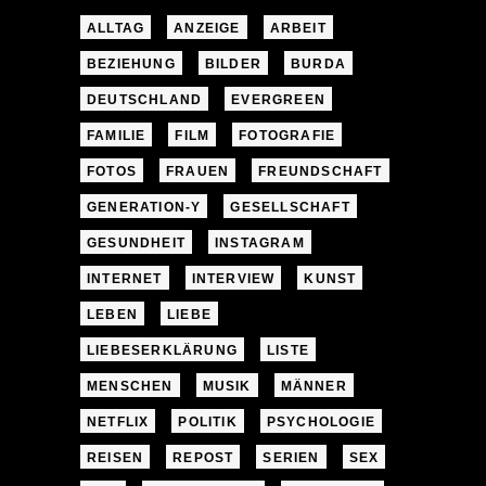
ALLTAG
ANZEIGE
ARBEIT
BEZIEHUNG
BILDER
BURDA
DEUTSCHLAND
EVERGREEN
FAMILIE
FILM
FOTOGRAFIE
FOTOS
FRAUEN
FREUNDSCHAFT
GENERATION-Y
GESELLSCHAFT
GESUNDHEIT
INSTAGRAM
INTERNET
INTERVIEW
KUNST
LEBEN
LIEBE
LIEBESERKLÄRUNG
LISTE
MENSCHEN
MUSIK
MÄNNER
NETFLIX
POLITIK
PSYCHOLOGIE
REISEN
REPOST
SERIEN
SEX