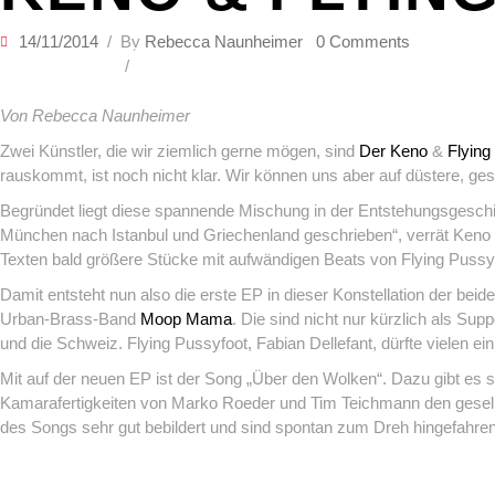
14/11/2014
By
Rebecca Naunheimer
0 Comments
FILME & SERIEN
IMPRESSUM
Von Rebecca Naunheimer
Zwei Künstler, die wir ziemlich gerne mögen, sind
Der Keno
&
Flying
rauskommt, ist noch nicht klar. Wir können uns aber auf düstere, ges
Begründet liegt diese spannende Mischung in der Entstehungsgeschic
München nach Istanbul und Griechenland geschrieben“, verrät Keno 
Texten bald größere Stücke mit aufwändigen Beats von Flying Pussyf
Damit entsteht nun also die erste EP in dieser Konstellation der be
Urban-Brass-Band
Moop Mama
. Die sind nicht nur kürzlich als S
und die Schweiz. Flying Pussyfoot, Fabian Dellefant, dürfte vielen 
Mit auf der neuen EP ist der Song „Über den Wolken“. Dazu gibt es s
Kamarafertigkeiten von Marko Roeder und Tim Teichmann den gesellsc
des Songs sehr gut bebildert und sind spontan zum Dreh hingefahren“