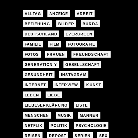
ALLTAG
ANZEIGE
ARBEIT
BEZIEHUNG
BILDER
BURDA
DEUTSCHLAND
EVERGREEN
FAMILIE
FILM
FOTOGRAFIE
FOTOS
FRAUEN
FREUNDSCHAFT
GENERATION-Y
GESELLSCHAFT
GESUNDHEIT
INSTAGRAM
INTERNET
INTERVIEW
KUNST
LEBEN
LIEBE
LIEBESERKLÄRUNG
LISTE
MENSCHEN
MUSIK
MÄNNER
NETFLIX
POLITIK
PSYCHOLOGIE
REISEN
REPOST
SERIEN
SEX