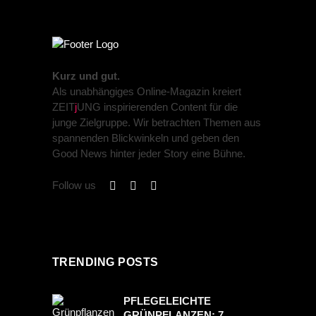
Kurz und gut.
Als unabhängiges Online-Magazin kreiert
ZEIT
j
UNG inspirierenden Content für die
junge Zielgruppe. Wir betrachten Themen aus
spannenden Blickwinkeln und geben den
Good News hinter jeder Story eine Bühne.
Follow us
TRENDING POSTS
PFLEGELEICHTE
GRÜNPFLANZEN: 7