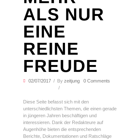
ALS NUR
EINE
REINE
FREUDE
02/07/2017
By
zeitjung
0 Comments
Diese Seite befasst sich mit den
unterschiedlichsten Themen, die einen gerade
in jüngeren Jahren beschäftigen und
interessieren. Dank der Redakteure auf
Augenhöhe bieten die entsprechenden
Berichte, Dokumentationen und Ratschläge