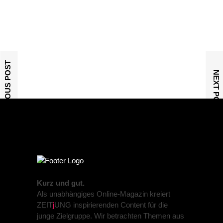
PREVIOUS POST
NEXT POST
Kurz und gut.
Als unabhängiges Online-Magazin kreiert
ZEIT
j
UNG inspirierenden Content für die
junge Zielgruppe. Wir betrachten Themen aus