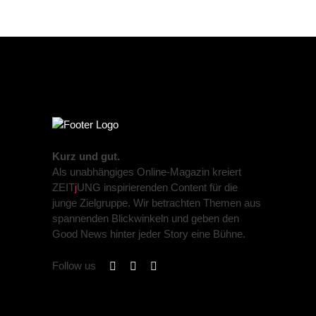
Kurz und gut.
Als unabhängiges Online-Magazin kreiert
ZEIT
j
UNG inspirierenden Content für die
junge Zielgruppe. Wir betrachten Themen aus
spannenden Blickwinkeln und geben den
Good News hinter jeder Story eine Bühne.
Follow us