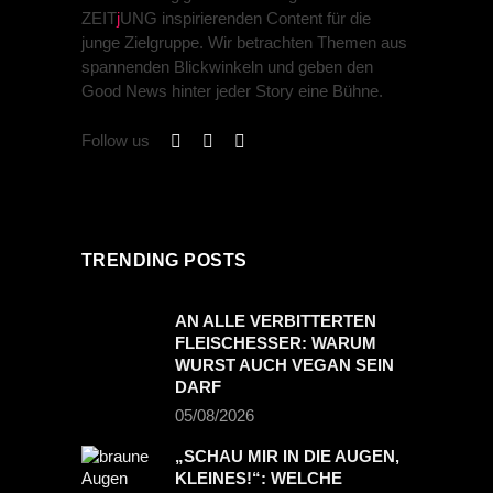
ZEIT
j
UNG inspirierenden Content für die
junge Zielgruppe. Wir betrachten Themen aus
spannenden Blickwinkeln und geben den
Good News hinter jeder Story eine Bühne.
Follow us
TRENDING POSTS
AN ALLE VERBITTERTEN
FLEISCHESSER: WARUM
WURST AUCH VEGAN SEIN
DARF
05/08/2026
„SCHAU MIR IN DIE AUGEN,
KLEINES!“: WELCHE