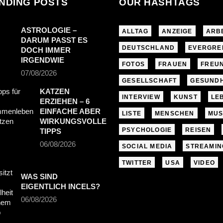
NDING POSTS
OUR HASHTAGS
ASTROLOGIE –
ALLTAG
ANZEIGE
ARB
DARUM PASST ES
DEUTSCHLAND
EVERGRE
DOCH IMMER
IRGENDWIE
FOTOS
FRAUEN
FREU
07/08/2026
GESELLSCHAFT
GESUNDH
KATZEN
INTERVIEW
KUNST
LE
ERZIEHEN – 6
EINFACHE ABER
LISTE
MENSCHEN
MUS
WIRKUNGSVOLLE
PSYCHOLOGIE
REISEN
TIPPS
06/08/2026
SOCIAL MEDIA
STREAMIN
TWITTER
USA
VIDEO
WAS SIND
EIGENTLICH INCELS?
06/08/2026