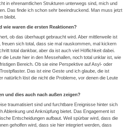
nicht in ehrenamtlichen Strukturen unterwegs sind, mich und
cken. Das finde ich schon sehr beeindruckend. Man muss jetzt
 bleibt.
wie waren die ersten Reaktionen?
rt, ob das überhaupt gebraucht wird. Aber mittlerweile ist
, freuen sich total, dass sie mal rauskommen, mal kickern
ritt total dankbar, aber da ist auch viel Höflichkeit dabei.
r die Leute hier in den Messehallen, noch total unklar ist, wie
fristigen Bereich. Ob sie eine Perspektive auf Asyl- oder
Trostpflaster. Das ist eine Geste und ich glaube, die ist
er natürlich löst die nicht die Probleme, vor denen die Leute
elfen und dies auch nach außen zeigen?
eise traumatisiert sind und furchtbare Ereignisse hinter sich
ch Ablenkung und Anknüpfung bietet. Das Engagement ist
litische Entscheidungen aufbaut. Weil spürbar wird, dass die
nen geholfen wird, dass sie hier integriert werden, dass