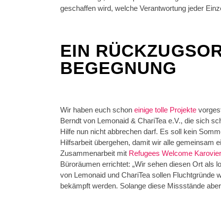
geschaffen wird, welche Verantwortung jeder Einzel
EIN RÜCKZUGSOR
BEGEGNUNG
Wir haben euch schon
einige
tolle
Projekte
vorgest
Berndt von Lemonaid & ChariTea e.V., die sich s
Hilfe nun nicht abbrechen darf. Es soll kein Som
Hilfsarbeit übergehen, damit wir alle gemeinsam 
Zusammenarbeit mit
Refugees Welcome Karovier
Büroräumen errichtet: „Wir sehen diesen Ort als l
von Lemonaid und ChariTea sollen Fluchtgründe w
bekämpft werden. Solange diese Missstände aber be