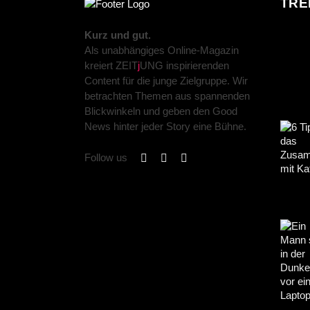
TRE
Kurz und gut.
Als unabhängiges Online-Magazin
kreiert ZEIT
j
UNG inspirierenden
Content für die junge Zielgruppe. Wir
betrachten Themen aus spannenden
Blickwinkeln und geben den Good
News hinter jeder Story eine Bühne.
Follow us