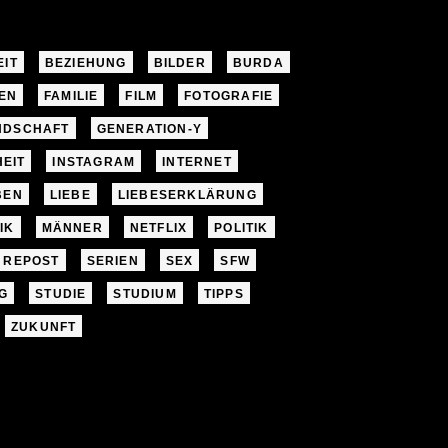
EIT
BEZIEHUNG
BILDER
BURDA
EN
FAMILIE
FILM
FOTOGRAFIE
NDSCHAFT
GENERATION-Y
EIT
INSTAGRAM
INTERNET
BEN
LIEBE
LIEBESERKLÄRUNG
IK
MÄNNER
NETFLIX
POLITIK
REPOST
SERIEN
SEX
SFW
G
STUDIE
STUDIUM
TIPPS
ZUKUNFT