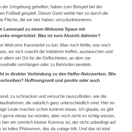
in der Umgebung geholfen, haben zum Beispiel bei der
en Fußball gespielt. Dieser Geist wehte hier so durch die
e Fläche, die wir hier haben, umzufunktionieren.
von Lemonaid zu einem Welcome Space mit
ecke eingerichtet. Was ist eure Absicht dahinter?
gee Welcome Karoviertel zu tun. Was noch fehlte, war noch
s, wo sich sowohl die Initiativen treffen, austauschen und
 allem ein Ort für die Geflüchteten, an dem sie
essehalle rumhängen oder zu Behörden pendeln.
eht in direkter Verbindung zu den Helfer-Netzwerken. Wie
schreiben? Hoffnungsvoll und positiv oder auch
 sind, zu schnacken und versuche rauszufinden, wie die
aufnahmen, die natürlich ganz unterschiedlich sind. Hier im
inige Leute machen schon konkret etwas. Ich glaube, es gibt
 gerne etwas tun würden, aber noch nicht so richtig wissen,
er ein ziemlich kleiner Kosmos ist, der nicht unbedingt auf
 ist tolles Phänomen, das da zutage tritt. Und das ist total