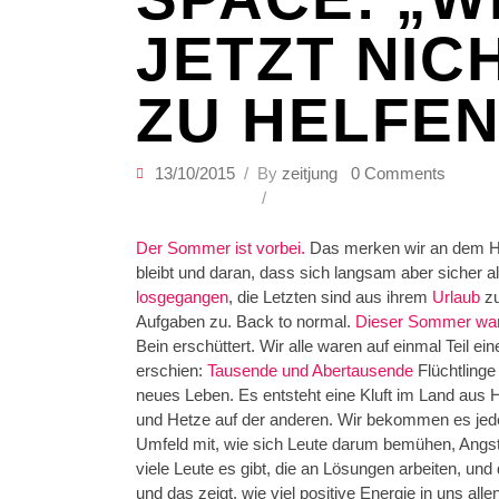
JETZT NIC
ZU HELFEN
13/10/2015
By
zeitjung
0 Comments
Der Sommer ist vorbei.
Das merken wir an dem He
bleibt und daran, dass sich langsam aber sicher 
losgegangen
, die Letzten sind aus ihrem
Urlaub
zu
Aufgaben zu. Back to normal.
Dieser Sommer war 
Bein erschüttert. Wir alle waren auf einmal Teil ei
erschien:
Tausende und Abertausende
Flüchtlinge
neues Leben. Es entsteht eine Kluft im Land aus H
und Hetze auf der anderen. Wir bekommen es jed
Umfeld mit, wie sich Leute darum bemühen, Angst
viele Leute es gibt, die an Lösungen arbeiten, und
und das zeigt, wie viel positive Energie in uns all