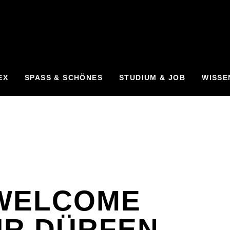
EX
SPASS & SCHÖNES
STUDIUM & JOB
WISSE
WELCOME
IR DÜRFEN