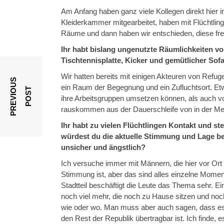
Am Anfang haben ganz viele Kollegen direkt hier 
Kleiderkammer mitgearbeitet, haben mit Flüchtling
Räume und dann haben wir entschieden, diese frei
Ihr habt bislang ungenutzte Räumlichkeiten 
Tischtennisplatte, Kicker und gemütlicher Sofa
Wir hatten bereits mit einigen Akteuren von Refu
P
R
E
V
I
O
U
S
P
O
S
ein Raum der Begegnung und ein Zufluchtsort. Etwa
T
ihre Arbeitsgruppen umsetzen können, als auch vor
rauskommen aus der Dauerschleife von in der M
Ihr habt zu vielen Flüchtlingen Kontakt und st
würdest du die aktuelle Stimmung und Lage be
unsicher und ängstlich?
Ich versuche immer mit Männern, die hier vor Ort
Stimmung ist, aber das sind alles einzelne Moment
Stadtteil beschäftigt die Leute das Thema sehr. E
noch viel mehr, die noch zu Hause sitzen und noch
wie oder wo. Man muss aber auch sagen, dass es hi
den Rest der Republik übertragbar ist. Ich finde, es