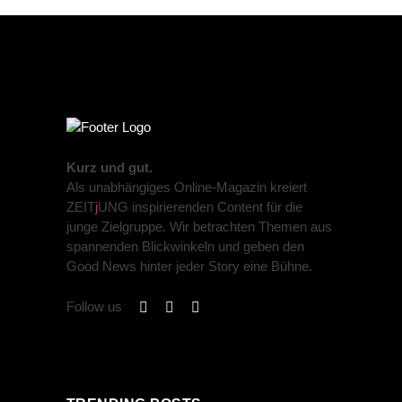
Kurz und gut.
Als unabhängiges Online-Magazin kreiert
ZEIT
j
UNG inspirierenden Content für die
junge Zielgruppe. Wir betrachten Themen aus
spannenden Blickwinkeln und geben den
Good News hinter jeder Story eine Bühne.
Follow us