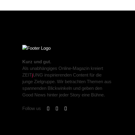
Kurz und gut.
Als unabhängiges Online-Magazin kreiert
ZEIT
j
UNG inspirierenden Content für die
junge Zielgruppe. Wir betrachten Themen aus
spannenden Blickwinkeln und geben den
Good News hinter jeder Story eine Bühne.
Follow us