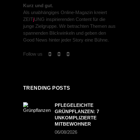
Kurz und gut.
Als unabhängiges Online-Magazin kreiert
ZEIT
j
UNG inspirierenden Content für die
junge Zielgruppe. Wir betrachten Themen aus
spannenden Blickwinkeln und geben den
Good News hinter jeder Story eine Bühne.
Follow us
TRENDING POSTS
PFLEGELEICHTE
GRÜNPFLANZEN: 7
UNKOMPLIZIERTE
MITBEWOHNER
06/08/2026