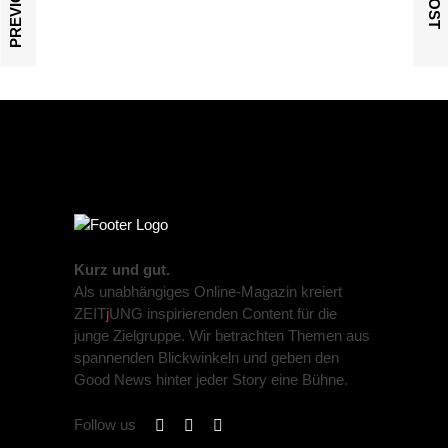
Kurz und gut.
Als unabhängiges Online-Magazin kreiert
ZEIT
j
UNG inspirierenden Content für die
junge Zielgruppe. Wir betrachten Themen aus
spannenden Blickwinkeln und geben den
Good News hinter jeder Story eine Bühne.
Follow us