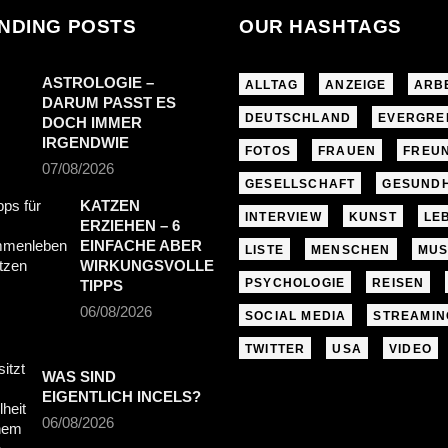
NDING POSTS
OUR HASHTAGS
ASTROLOGIE –
ALLTAG
ANZEIGE
ARB
DARUM PASST ES
DEUTSCHLAND
EVERGRE
DOCH IMMER
IRGENDWIE
FOTOS
FRAUEN
FREU
07/08/2026
GESELLSCHAFT
GESUNDH
KATZEN
INTERVIEW
KUNST
LE
ERZIEHEN – 6
EINFACHE ABER
LISTE
MENSCHEN
MUS
WIRKUNGSVOLLE
PSYCHOLOGIE
REISEN
TIPPS
06/08/2026
SOCIAL MEDIA
STREAMIN
TWITTER
USA
VIDEO
WAS SIND
EIGENTLICH INCELS?
06/08/2026