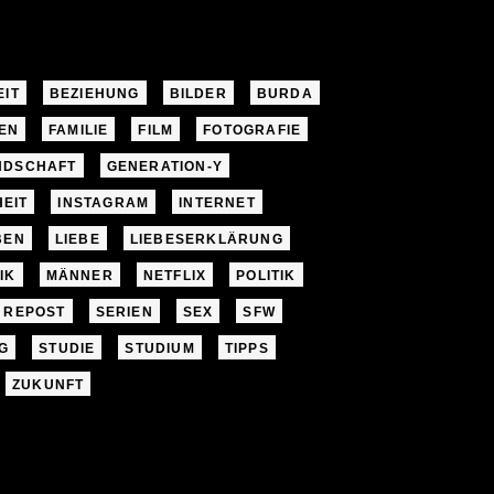
EIT
BEZIEHUNG
BILDER
BURDA
EN
FAMILIE
FILM
FOTOGRAFIE
NDSCHAFT
GENERATION-Y
EIT
INSTAGRAM
INTERNET
BEN
LIEBE
LIEBESERKLÄRUNG
IK
MÄNNER
NETFLIX
POLITIK
REPOST
SERIEN
SEX
SFW
G
STUDIE
STUDIUM
TIPPS
ZUKUNFT