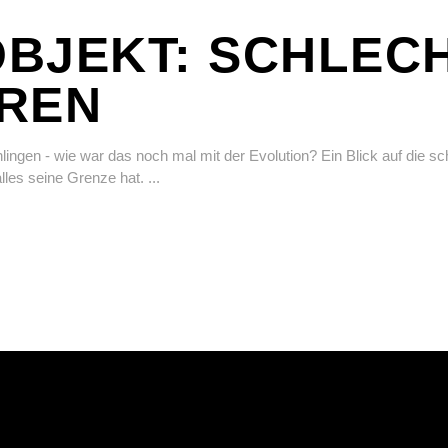
BJEKT: SCHLEC
REN
ingen - wie war das noch mal mit der Evolution? Ein Blick auf die s
les seine Grenze hat.