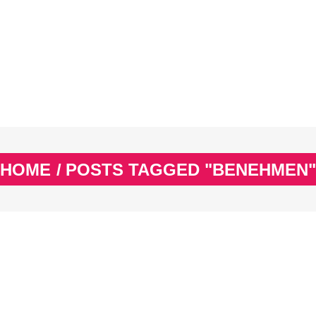
EX
SPASS & SCHÖNES
STUDIUM & JOB
WISSE
EX
SPASS & SCHÖNES
STUDIUM & JOB
WISSE
HOME
/
POSTS TAGGED "BENEHMEN"