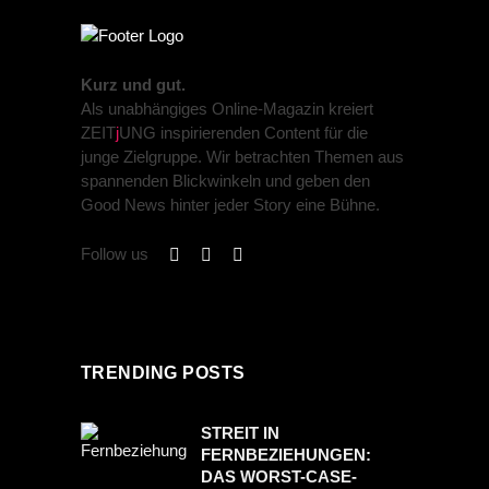
Kurz und gut.
Als unabhängiges Online-Magazin kreiert
ZEIT
j
UNG inspirierenden Content für die
junge Zielgruppe. Wir betrachten Themen aus
spannenden Blickwinkeln und geben den
Good News hinter jeder Story eine Bühne.
Follow us
TRENDING POSTS
STREIT IN
FERNBEZIEHUNGEN:
DAS WORST-CASE-