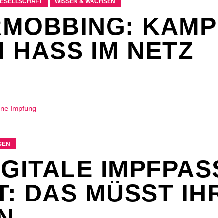
GESELLSCHAFT
WISSEN & WACHSEN
MOBBING: KAMP
 HASS IM NETZ
SEN
IGITALE IMPFPAS
: DAS MÜSST IH
N