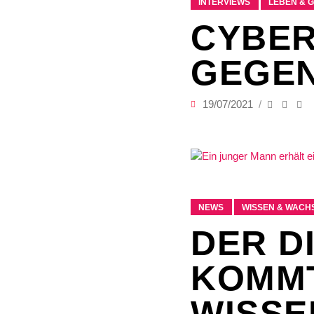
INTERVIEWS
LEBEN & 
CYBER
GEGEN
19/07/2021
NEWS
WISSEN & WACH
DER D
KOMMT
WISSE