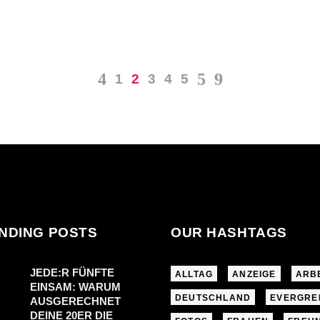
1
2
3
4
5
NDING POSTS
OUR HASHTAGS
JEDE:R FÜNFTE
ALLTAG
ANZEIGE
ARB
EINSAM: WARUM
DEUTSCHLAND
EVERGRE
AUSGERECHNET
DEINE 20ER DIE