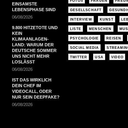
FOTOS
FRAUEN
FREU
EINSAMSTE
LEBENSPHASE SIND
GESELLSCHAFT
GESUNDH
06/08/2026
INTERVIEW
KUNST
LE
9.800 HITZETOTE UND
LISTE
MENSCHEN
MUS
KEIN
PSYCHOLOGIE
REISEN
KLIMAANLAGEN-
LAND: WARUM DER
SOCIAL MEDIA
STREAMIN
DEUTSCHE SOMMER
UNS NICHT MEHR
TWITTER
USA
VIDEO
LOSLÄSST
06/08/2026
IST DAS WIRKLICH
DEIN CHEF IM
VIDEOCALL, ODER
NUR SEIN DEEPFAKE?
06/08/2026