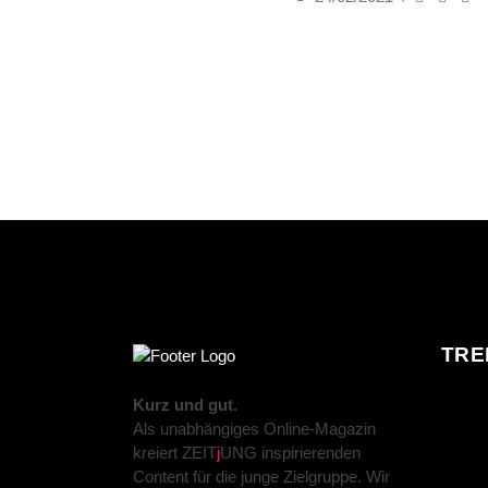
TRE
Kurz und gut.
Als unabhängiges Online-Magazin
kreiert ZEIT
j
UNG inspirierenden
Content für die junge Zielgruppe. Wir