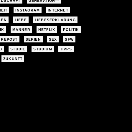
NDSCHAFT
GENERATION-Y
EIT
INSTAGRAM
INTERNET
BEN
LIEBE
LIEBESERKLÄRUNG
IK
MÄNNER
NETFLIX
POLITIK
REPOST
SERIEN
SEX
SFW
G
STUDIE
STUDIUM
TIPPS
ZUKUNFT