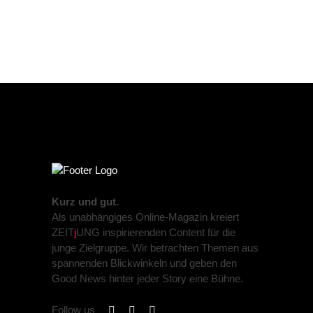
Kurz und gut.
Als unabhängiges Online-Magazin kreiert
ZEIT
j
UNG inspirierenden Content für die
junge Zielgruppe. Wir betrachten Themen aus
spannenden Blickwinkeln und geben den
Good News hinter jeder Story eine Bühne.
Follow us