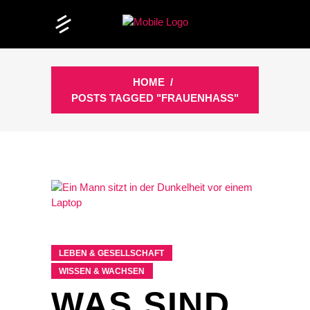
HOME
/
POSTS TAGGED "FRAUENHASS"
LEBEN & GESELLSCHAFT
WISSEN & WACHSEN
WAS SIND