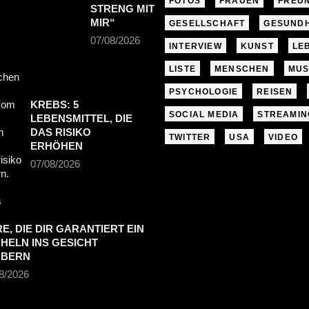
FOTOS
FRAUEN
FREU
TRENG MIT M
IR“
GESELLSCHAFT
GESUNDH
07/08/2026
INTERVIEW
KUNST
LE
LISTE
MENSCHEN
MUS
PSYCHOLOGIE
REISEN
KREBS: 5
SOCIAL MEDIA
STREAMIN
LEBENSMITTEL, DIE
DAS RISIKO
TWITTER
USA
VIDEO
ERHÖHEN
07/08/2026
RE, DIE DIR GARANTIERT EIN
HELN INS GESICHT
UBERN
8/2026