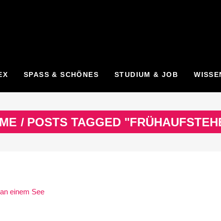
EX
SPASS & SCHÖNES
STUDIUM & JOB
WISSE
ME
/
POSTS TAGGED "FRÜHAUFSTEH