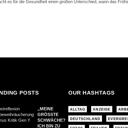
acht es für die Gesundheit einen großen Unterschied, wann das Frü
NDING POSTS
OUR HASHTAGS
„MEINE
ALLTAG
ANZEIGE
ARB
GRÖSSTE S
DEUTSCHLAND
EVERGRE
CHWÄCHE? I
CH BIN ZU S