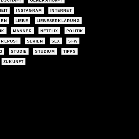
NDSCHAFT
GENERATION-Y
EIT
INSTAGRAM
INTERNET
BEN
LIEBE
LIEBESERKLÄRUNG
IK
MÄNNER
NETFLIX
POLITIK
REPOST
SERIEN
SEX
SFW
G
STUDIE
STUDIUM
TIPPS
ZUKUNFT