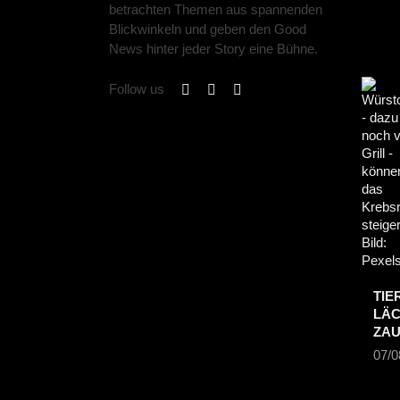
betrachten Themen aus spannenden
Blickwinkeln und geben den Good
News hinter jeder Story eine Bühne.
Follow us
TIE
LÄC
ZA
07/0