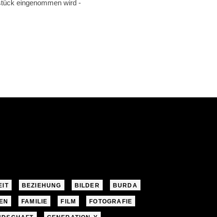
hstück eingenommen wird -
EIT
BEZIEHUNG
BILDER
BURDA
EN
FAMILIE
FILM
FOTOGRAFIE