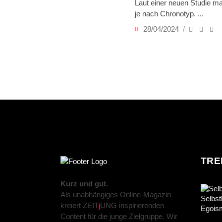
Laut einer neuen Studie m
je nach Chronotyp.
28/04/2024
TRE
Kurz und gut.
Als unabhängiges Online-Magazin
kreiert ZEIT
j
UNG inspirierenden
Content für die junge Zielgruppe. Wir