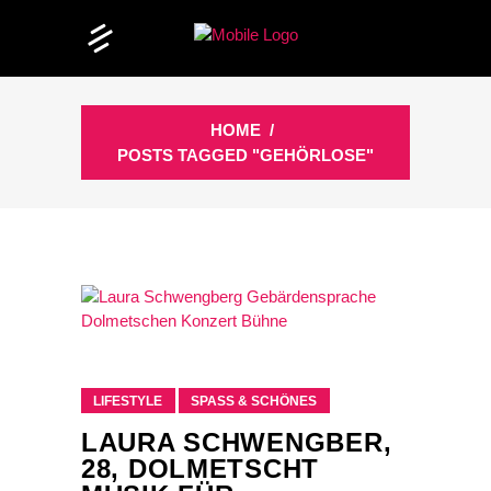
HOME
/
POSTS TAGGED "GEHÖRLOSE"
LIFESTYLE
SPASS & SCHÖNES
LAURA SCHWENGBER,
28, DOLMETSCHT