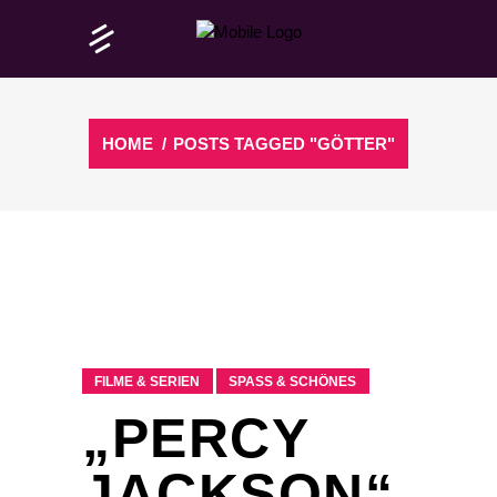
HOME
/
POSTS TAGGED "GÖTTER"
FILME & SERIEN
SPASS & SCHÖNES
„PERCY
JACKSON“