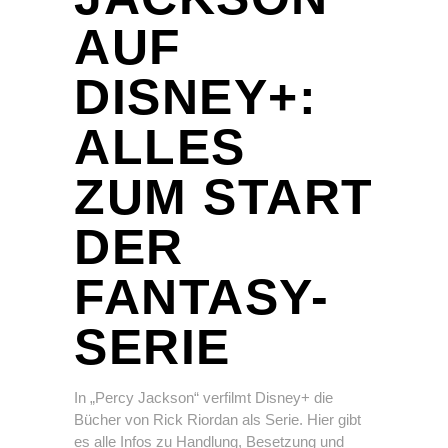
AUF
DISNEY+:
ALLES
ZUM START
DER
FANTASY-
SERIE
In „Percy Jackson“ verfilmt Disney+ die
Bücher von Rick Riordan als Serie. Hier gibt
es alle Infos zu Handlung, Besetzung und