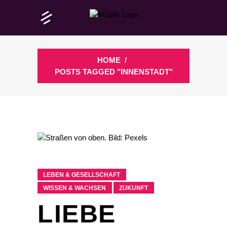
HOME
/
POSTS TAGGED "INNENSTADT"
LEBEN & GESELLSCHAFT
WISSEN & WACHSEN
ZUKUNFT
LIEBE