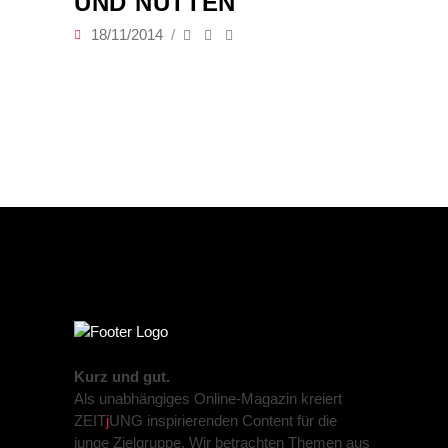
ND NUTTEN
18/11/2014
Kurz und gut.
Als unabhängiges Online-Magazin kreiert
ZEIT
j
UNG inspirierenden Content für die
junge Zielgruppe. Wir betrachten Themen aus