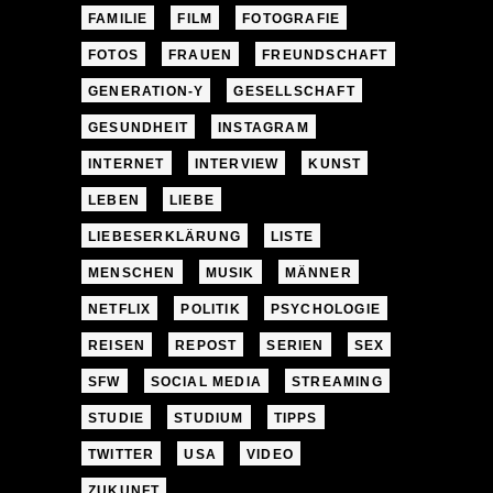
FAMILIE
FILM
FOTOGRAFIE
FOTOS
FRAUEN
FREUNDSCHAFT
GENERATION-Y
GESELLSCHAFT
GESUNDHEIT
INSTAGRAM
INTERNET
INTERVIEW
KUNST
LEBEN
LIEBE
LIEBESERKLÄRUNG
LISTE
MENSCHEN
MUSIK
MÄNNER
NETFLIX
POLITIK
PSYCHOLOGIE
REISEN
REPOST
SERIEN
SEX
SFW
SOCIAL MEDIA
STREAMING
STUDIE
STUDIUM
TIPPS
TWITTER
USA
VIDEO
ZUKUNFT