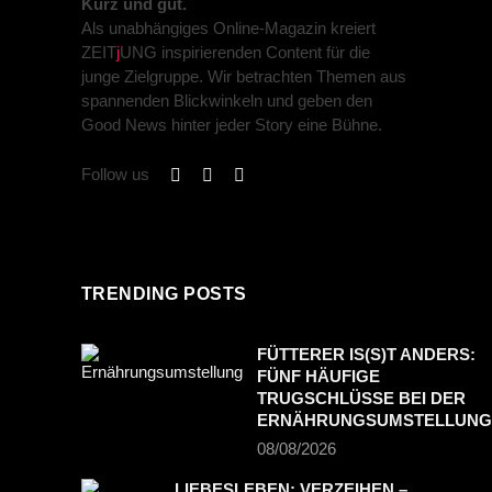
Kurz und gut.
Als unabhängiges Online-Magazin kreiert
ZEIT
j
UNG inspirierenden Content für die
junge Zielgruppe. Wir betrachten Themen aus
spannenden Blickwinkeln und geben den
Good News hinter jeder Story eine Bühne.
Follow us
TRENDING POSTS
FÜTTERER IS(S)T ANDERS:
FÜNF HÄUFIGE
TRUGSCHLÜSSE BEI DER
ERNÄHRUNGSUMSTELLUNG
08/08/2026
LIEBESLEBEN: VERZEIHEN –