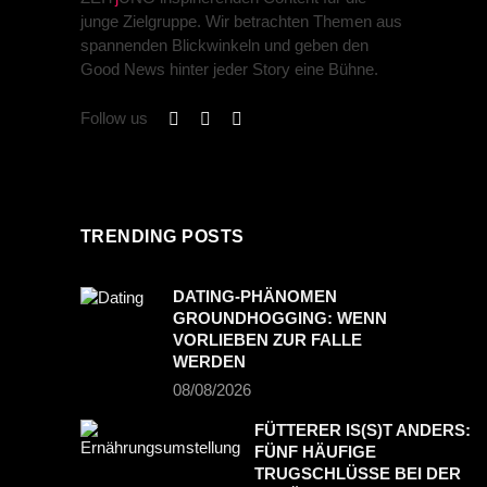
junge Zielgruppe. Wir betrachten Themen aus
spannenden Blickwinkeln und geben den
Good News hinter jeder Story eine Bühne.
Follow us
TRENDING POSTS
DATING-PHÄNOMEN
GROUNDHOGGING: WENN
VORLIEBEN ZUR FALLE
WERDEN
08/08/2026
FÜTTERER IS(S)T ANDERS:
FÜNF HÄUFIGE
TRUGSCHLÜSSE BEI DER