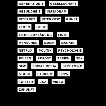
GENERATION-Y
GESELLSCHAFT
GESUNDHEIT
INSTAGRAM
INTERNET
INTERVIEW
KUNST
LEBEN
LIEBE
LIEBESERKLÄRUNG
LISTE
MENSCHEN
MUSIK
MÄNNER
NETFLIX
POLITIK
PSYCHOLOGIE
REISEN
REPOST
SERIEN
SEX
SFW
SOCIAL MEDIA
STREAMING
STUDIE
STUDIUM
TIPPS
TWITTER
USA
VIDEO
ZUKUNFT