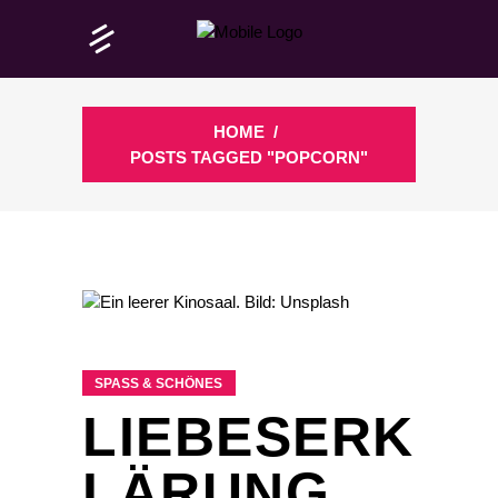
HOME
/
POSTS TAGGED "POPCORN"
SPASS & SCHÖNES
LIEBESERK
LÄRUNG