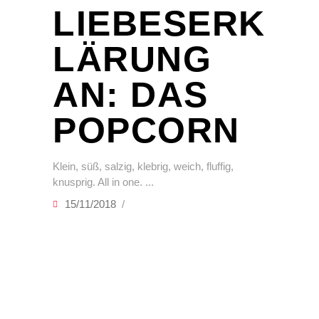
LIEBESERK
LÄRUNG
AN: DAS
POPCORN
Klein, süß, salzig, klebrig, weich, fluffig,
knusprig. All in one.
15/11/2018