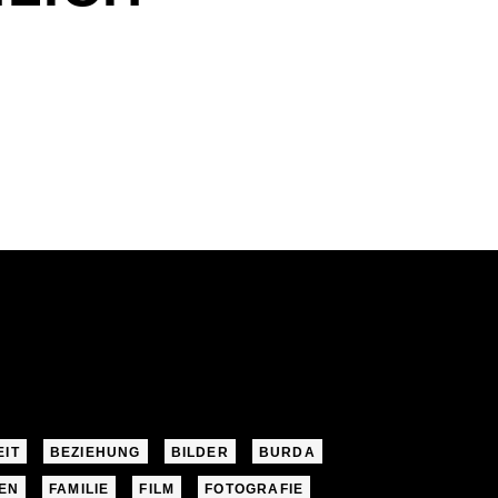
E
EIT
BEZIEHUNG
BILDER
BURDA
EN
FAMILIE
FILM
FOTOGRAFIE