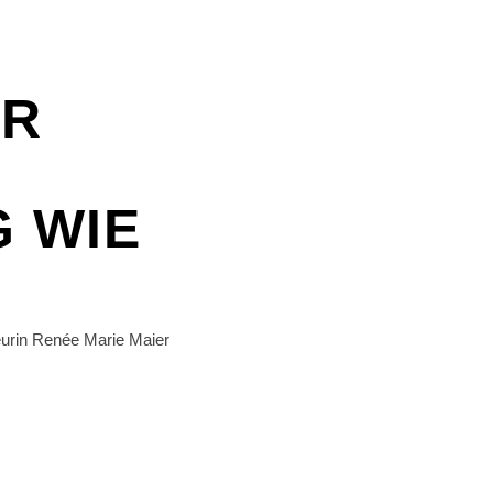
ÜR
 WIE
eurin Renée Marie Maier