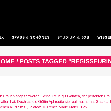
EX
SPASS & SCHÖNES
STUDIUM & JOB
WISSE
HOME
/
POSTS TAGGED "REGISSEURIN