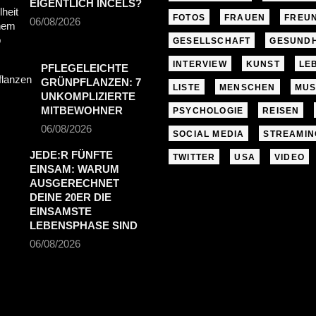
EIGENTLICH INCELS?
FOTOS
FRAUEN
FREU
06/08/2026
GESELLSCHAFT
GESUNDH
INTERVIEW
KUNST
LE
PFLEGELEICHTE
GRÜNPFLANZEN: 7
LISTE
MENSCHEN
MUS
UNKOMPLIZIERTE
MITBEWOHNER
PSYCHOLOGIE
REISEN
06/08/2026
SOCIAL MEDIA
STREAMIN
JEDE:R FÜNFTE
TWITTER
USA
VIDEO
EINSAM: WARUM
AUSGERECHNET
DEINE 20ER DIE
EINSAMSTE
LEBENSPHASE SIND
06/08/2026