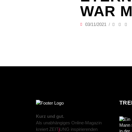
WAR M
03/11/2021
TRE
Kurz und gut.
Als unabhängiges Online-Magazin
kreiert ZEIT
j
UNG inspirierenden