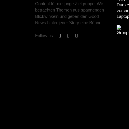
Content für die junge Zielgruppe. Wir
betrachten Themen aus spannenden
Blickwinkeln und geben den Good
News hinter jeder Story eine Bühne.
Follow us