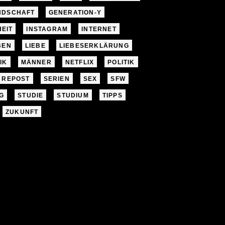
NDSCHAFT
GENERATION-Y
EIT
INSTAGRAM
INTERNET
BEN
LIEBE
LIEBESERKLÄRUNG
IK
MÄNNER
NETFLIX
POLITIK
REPOST
SERIEN
SEX
SFW
G
STUDIE
STUDIUM
TIPPS
ZUKUNFT