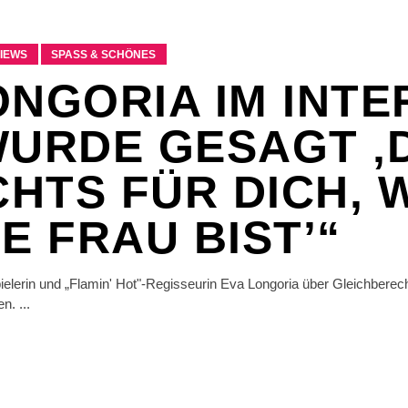
VIEWS
SPASS & SCHÖNES
ONGORIA IM INTE
WURDE GESAGT ‚
CHTS FÜR DICH, 
E FRAU BIST’“
elerin und „Flamin' Hot"-Regisseurin Eva Longoria über Gleichberecht
hen.