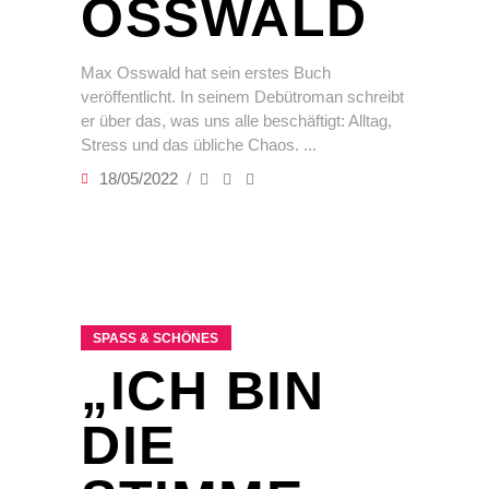
OSSWALD
Max Osswald hat sein erstes Buch
veröffentlicht. In seinem Debütroman schreibt
er über das, was uns alle beschäftigt: Alltag,
Stress und das übliche Chaos.
18/05/2022
SPASS & SCHÖNES
„ICH BIN
DIE