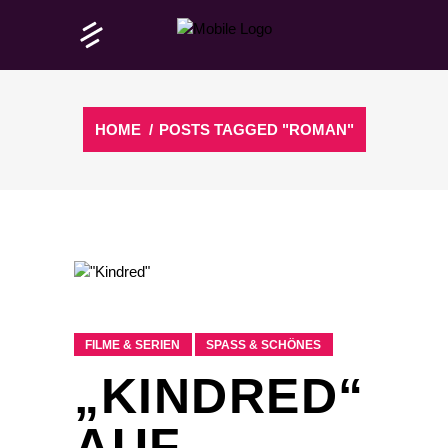
HOME
/
POSTS TAGGED "ROMAN"
FILME & SERIEN
SPASS & SCHÖNES
„KINDRED“
AUF