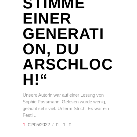
STIMME
EINER
GENERATI
ON, DU
ARSCHLOC
H!“
Unsere Autorin war auf einer Lesung von
Sophie Passmann. Gelesen wurde wenig,
gelacht sehr viel. Unterm Strich: Es war ein
Fest!
02/05/2022