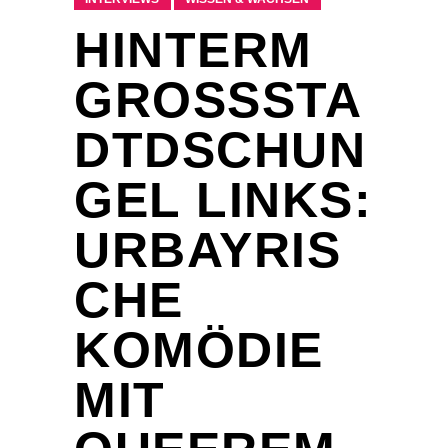
HINTERM
GROSSSTAD
TDSCHUNG
EL LINKS: U
RBAYRISC
HE K
OMÖDIE M
IT Q