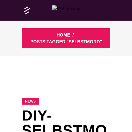
HOME
/
POSTS TAGGED "SELBSTMORD"
NEWS
DIY-
SELBSTMO