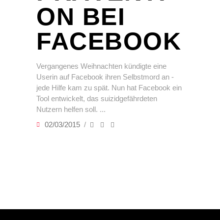
ON BEI
FACEBOOK
Vergangenes Weihnachten kündigte eine
Userin auf Facebook ihren Selbstmord an -
jede Hilfe kam zu spät. Nun hat Facebook ein
Tool entwickelt, das suizidgefährdeten
Nutzern helfen soll.
02/03/2015