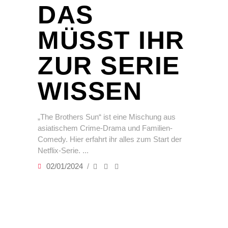
DAS
MÜSST IHR
ZUR SERIE
WISSEN
„The Brothers Sun“ ist eine Mischung aus
asiatischem Crime-Drama und Familien-
Comedy. Hier erfahrt ihr alles zum Start der
Netflix-Serie.
02/01/2024