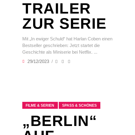
TRAILER
ZUR SERIE
Mit „In ewiger Schuld“ hat Harlan Coben einen
Bestseller geschrieben: Jetzt startet die
Geschichte als Miniserie bei Netflix.
29/12/2023
FILME & SERIEN
SPASS & SCHÖNES
„BERLIN“