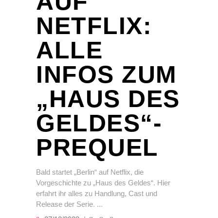
AUF
NETFLIX:
ALLE
INFOS ZUM
„HAUS DES
GELDES“-
PREQUEL
Bald startet „Berlin“ auf Netflix, die
Vorgeschichte zu „Haus des Geldes“. Hier
erfahrt ihr alles zu Handlung, Cast und
Release der Serie.