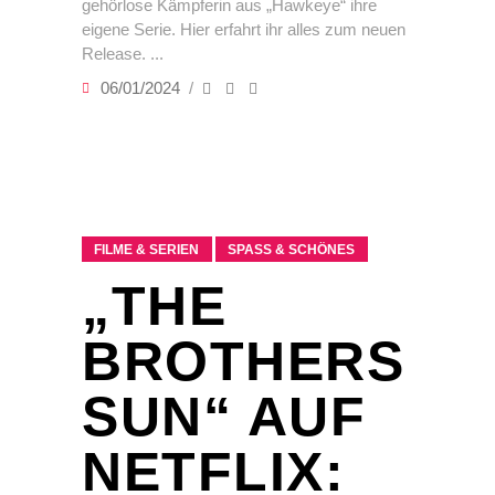
gehörlose Kämpferin aus „Hawkeye“ ihre
eigene Serie. Hier erfahrt ihr alles zum neuen
Release.
06/01/2024
FILME & SERIEN
SPASS & SCHÖNES
„THE
BROTHERS
SUN“ AUF
NETFLIX: