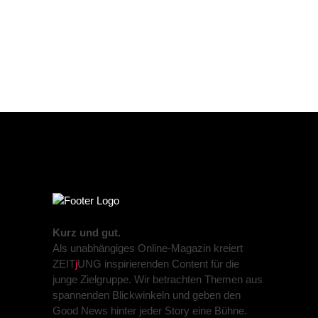
Kurz und gut.
Als unabhängiges Online-Magazin kreiert
ZEIT
j
UNG inspirierenden Content für die
junge Zielgruppe. Wir betrachten Themen aus
spannenden Blickwinkeln und geben den
Good News hinter jeder Story eine Bühne.