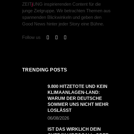
ZEIT
j
UNG inspirierenden Content für die
junge Zielgruppe. Wir betrachten Themen aus
spannenden Blickwinkeln und geben den
Good News hinter jeder Story eine Bühne.
Follow us
TRENDING POSTS
9.800 HITZETOTE UND KEIN
KLIMAANLAGEN-LAND:
WARUM DER DEUTSCHE
SOMMER UNS NICHT MEHR
LOSLÄSST
06/08/2026
IST DAS WIRKLICH DEIN