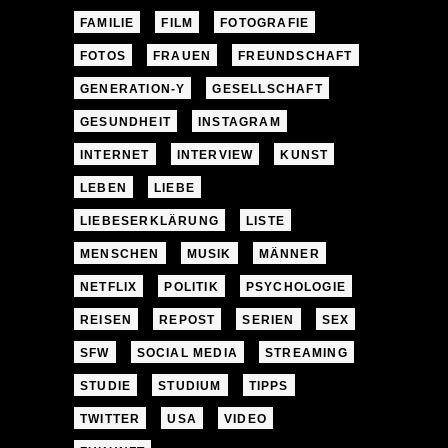
FAMILIE
FILM
FOTOGRAFIE
FOTOS
FRAUEN
FREUNDSCHAFT
GENERATION-Y
GESELLSCHAFT
GESUNDHEIT
INSTAGRAM
INTERNET
INTERVIEW
KUNST
LEBEN
LIEBE
LIEBESERKLÄRUNG
LISTE
MENSCHEN
MUSIK
MÄNNER
NETFLIX
POLITIK
PSYCHOLOGIE
REISEN
REPOST
SERIEN
SEX
SFW
SOCIAL MEDIA
STREAMING
STUDIE
STUDIUM
TIPPS
TWITTER
USA
VIDEO