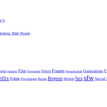
Film
Frauen
Generation-Y
reen
Fotos
Familie
Fotografie
Freundschaft
sfw
Repost
tflix
Sex
Serien
Social
Politik
Reisen
Psychologie