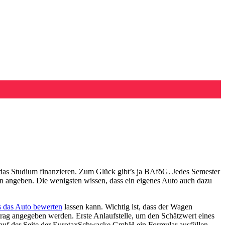
 das Studium finanzieren. Zum Glück gibt’s ja BAföG. Jedes Semester
 angeben. Die wenigsten wissen, dass ein eigenes Auto auch dazu
s das Auto bewerten
lassen kann. Wichtig ist, dass der Wagen
rag angegeben werden. Erste Anlaufstelle, um den Schätzwert eines
 auf der Seite der EurotaxSchwacke GmbH ein Formular ausfüllen