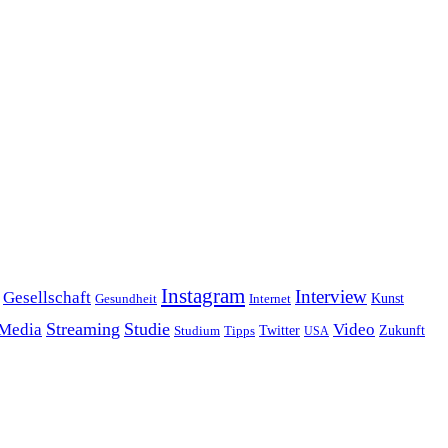
Instagram
Interview
Gesellschaft
Gesundheit
Kunst
Internet
Streaming
Studie
 Media
Video
Twitter
Zukunft
Studium
Tipps
USA