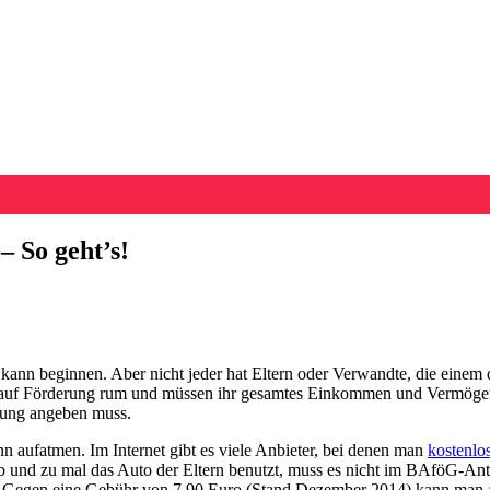
 So geht’s!
kann beginnen. Aber nicht jeder hat Eltern oder Verwandte, die einem
g auf Förderung rum und müssen ihr gesamtes Einkommen und Vermögen
lung angeben muss.
ann aufatmen. Im Internet gibt es viele Anbieter, bei denen man
kostenlo
ab und zu mal das Auto der Eltern benutzt, muss es nicht im BAföG-Ant
ste. Gegen eine Gebühr von 7,90 Euro (Stand Dezember 2014) kann man