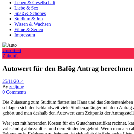
Leben & Gesellschaft
Liebe & Sex
Spaß & Schönes
Studium & Job
Wissen & Wachsen
Filme & Serien
Impressum
Unsortiert
Zukunft
Autowert für den Bafög Antrag berechnen –
25/11/2014
By
zeitjung
0 Comments
Die Zulassung zum Studium flattert ins Haus und das Studentenleben 
schlagen sich deutschlandweit viele Studienanfänger mit dem Antra
gehört und man deshalb den Autowert zum Zeitpunkt der Antragsstel
Wer jetzt mit horrenden Kosten für ein Gutachterzertifikat rechnet, k
vollständig abbezahlt ist und dem Studenten gehört. Wenn man also 
Fahrzeugs in Erfahrung zu bringen, ist sicherlich die Schwacke-Li