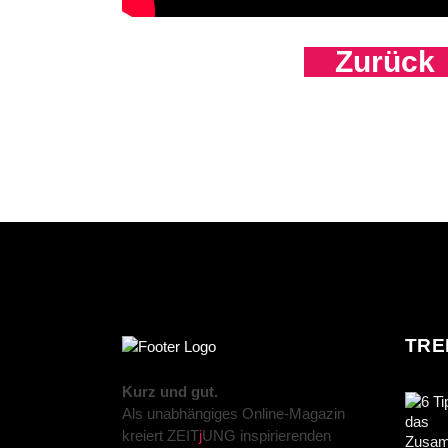
Zurück
TRE
Kurz und gut.
Als unabhängiges Online-Magazin
kreiert ZEIT
j
UNG inspirierenden