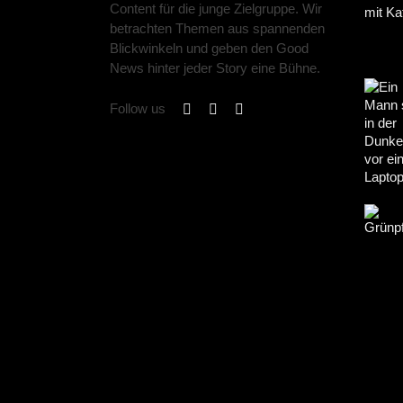
Content für die junge Zielgruppe. Wir
betrachten Themen aus spannenden
Blickwinkeln und geben den Good
News hinter jeder Story eine Bühne.
Follow us