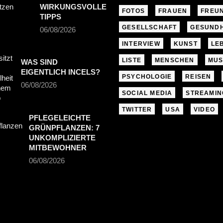
WIRKUNGSVOLLE
FOTOS
FRAUEN
FREU
TIPPS
GESELLSCHAFT
GESUNDH
06/08/2026
INTERVIEW
KUNST
LE
LISTE
MENSCHEN
MUS
WAS SIND
EIGENTLICH INCELS?
PSYCHOLOGIE
REISEN
06/08/2026
SOCIAL MEDIA
STREAMIN
TWITTER
USA
VIDEO
PFLEGELEICHTE
GRÜNPFLANZEN: 7
UNKOMPLIZIERTE
MITBEWOHNER
06/08/2026