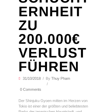
ERNHEIT
ZU
200.000€
VERLUST
FÜHREN
31/10/2018
By
Thuy Pham
0 Comments
Der Shinjuku Gyoen mitten im Herzen von
Tokio ist einer der größten und beliebtesten
Parks der japanischen Hauptstadt, und