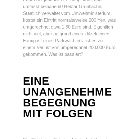
umfasst beinahe 60 Hektar Grünfläche.
Staatlich verwaltet vom Umweltministerium,
kostet ein Eintritt normalerweise 200 Yen, was
umgerechnet etwa 1,60 Euro sind. Eigentlich
nicht viel, aber aufgrund eines klitzekleinen
Fauxpas‘ eines Parkwächters ist es zu
einem Verlust von umgerechnet 200.000 Euro
gekommen. Was ist passiert?
EINE
UNANGENEHME
BEGEGNUNG
MIT FOLGEN