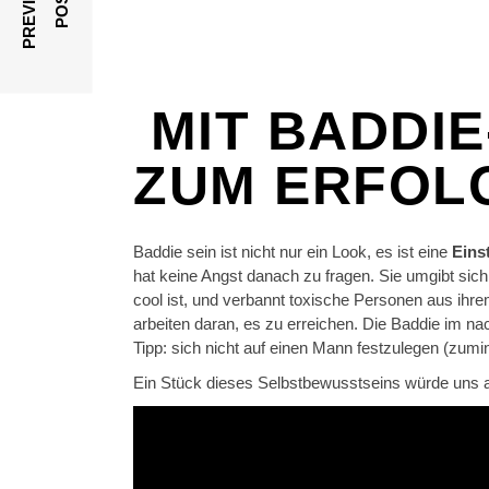
P
R
E
V
I
O
U
S
P
O
S
T
MIT BADDI
ZUM ERFOL
Baddie sein ist nicht nur ein Look, es ist eine
Eins
hat keine Angst danach zu fragen. Sie umgibt sich 
cool ist, und verbannt toxische Personen aus ihre
arbeiten daran, es zu erreichen. Die Baddie im na
Tipp: sich nicht auf einen Mann festzulegen (zum
Ein Stück dieses Selbstbewusstseins würde uns all