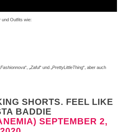
r
und Outfits wie:
„
Fashionnova
“, „
Zaful
“ und „
PrettyLittleThing
“, aber auch
ING SHORTS. FEEL LIKE
STA BADDIE
ANEMIA)
SEPTEMBER 2,
2020