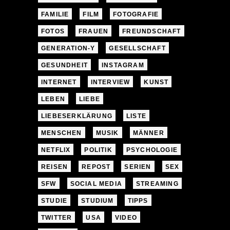
FAMILIE
FILM
FOTOGRAFIE
FOTOS
FRAUEN
FREUNDSCHAFT
GENERATION-Y
GESELLSCHAFT
GESUNDHEIT
INSTAGRAM
INTERNET
INTERVIEW
KUNST
LEBEN
LIEBE
LIEBESERKLÄRUNG
LISTE
MENSCHEN
MUSIK
MÄNNER
NETFLIX
POLITIK
PSYCHOLOGIE
REISEN
REPOST
SERIEN
SEX
SFW
SOCIAL MEDIA
STREAMING
STUDIE
STUDIUM
TIPPS
TWITTER
USA
VIDEO