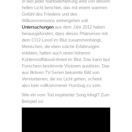
In fast jeder Nahtoderfahrung wird von diesem
hellen Licht berichtet, das mit einem warmen
Gefühl des Friedens und des
Wilkommenseins einhergehen soll.
Untersuchungen
aus dem Jahr 2012 haben
herausgefunden, dass dieses Phänomen mit
dem CO2-Level im Blut zusammenhängt.
Menschen, die eben solche Erfahrungen
erlebten, hatten auch einen höheren
Kohlenstoffdioxid-Anteil im Blut. Das kann laut
Forschern bestimmte Visionen auslösen. Das
aus fiktiven TV-Serien bekannte Bild von
Verstorbenen, die ins Licht gehen, scheint
also kein vollkommener Humbug zu sein.
Wie ein vom Tod inspirierter Song klingt? Zum
Beispiel so: