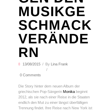
MUSIKGE
SCHMACK
VERÄNDE
RN
13/08/2015
By
Lina Frank
0 Comments
Die Story hinter dem neuen Album der
griechischen Pop-Sängerin
Monika
beginnt
2012, als sie nach einer Reise in die Staaten
endlich den Mut zu einer längst überfälligen
Trennung findet. Ihre Reise nach New York ist