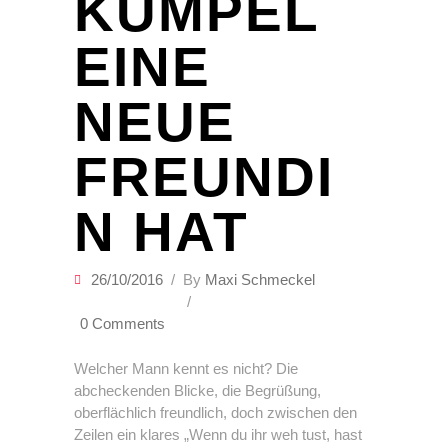
KUMPEL
EINE
NEUE
FREUNDI
N HAT
26/10/2016
By
Maxi Schmeckel
0 Comments
Welcher Mann kennt es nicht? Die
abcheckenden Blicke, die Begrüßung,
oberflächlich freundlich, doch zwischen den
Zeilen ein klares „Wenn du ihr weh tust, hast