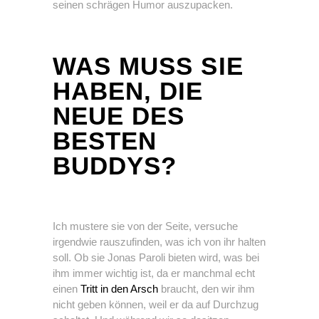
seinen schrägen Humor auszupacken.
WAS MUSS SIE
HABEN, DIE
NEUE DES
BESTEN
BUDDYS?
Ich mustere sie von der Seite, versuche
irgendwie rauszufinden, was ich von ihr halten
soll. Ob sie Jonas Paroli bieten wird, was bei
ihm immer wichtig ist, da er manchmal echt
einen
Tritt in den Arsch
braucht, den wir ihm
nicht geben können, weil er da auf Durchzug