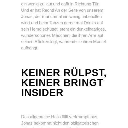
ein wenig zu laut und gafft in Richtung Tür.
Und er hat Recht! An der Seite von unserem
Jonas, der manchmal ein wenig unbeholfen
wirkt und beim Tanzen gerne mal Drinks auf
sein Hemd schüttet, steht ein dunkelhaariges,
wunderschönes Mädchen, die ihren Arm auf
seinen Rücken legt, während sie ihren Mantel
aufhängt.
KEINER RÜLPST,
KEINER BRINGT
INSIDER
Das allgemeine Hallo fällt verkrampft aus.
Jonas bekommt nicht den obligatorischen