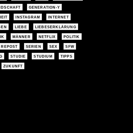
NDSCHAFT
GENERATION-Y
EIT
INSTAGRAM
INTERNET
BEN
LIEBE
LIEBESERKLÄRUNG
IK
MÄNNER
NETFLIX
POLITIK
REPOST
SERIEN
SEX
SFW
G
STUDIE
STUDIUM
TIPPS
ZUKUNFT