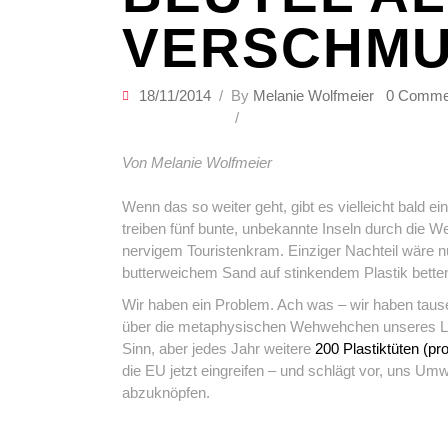
VERSCHMU
18/11/2014
By
Melanie Wolfmeier
0 Comme
Von Melanie Wolfmeier
Wenn das so weiter geht, gibt es vielleicht bald 
treiben fünf bunte, unbekannte Inseln durch die We
nervigem Touristenkram. Einziger Nachteil wäre n
butterweichem Sand auf stinkendem Plastik bette
Wir haben ein Problem. Ach was – wir haben taus
über die metaphysischen Wehwehchen unseres Lebe
Sinn, aber jedes Jahr weitere
200 Plastiktüten (pr
die EU jetzt eingreifen – und schlägt vor, uns Umw
abzuknöpfen.