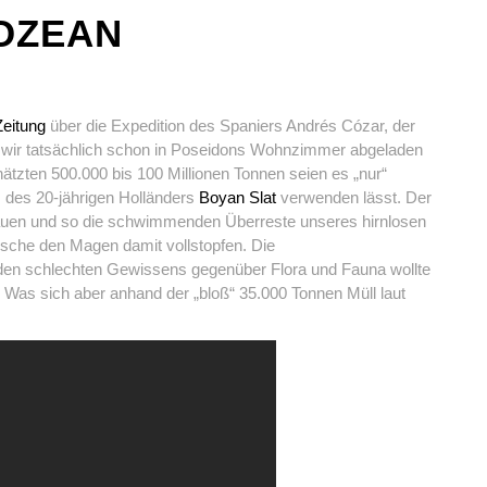
OZEAN
Zeitung
über die Expedition des Spaniers Andrés Cózar, der
Müll wir tatsächlich schon in Poseidons Wohnzimmer abgeladen
ätzten 500.000 bis 100 Millionen Tonnen seien es „nur“
z des 20-jährigen Holländers
Boyan Slat
verwenden lässt. Der
bauen und so die schwimmenden Überreste unseres hirnlosen
ische den Magen damit vollstopfen. Die
en schlechten Gewissens gegenüber Flora und Fauna wollte
 Was sich aber anhand der „bloß“ 35.000 Tonnen Müll laut