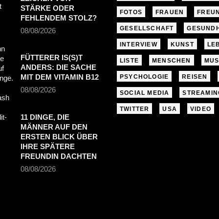
STÄRKE ODER
FOTOS
FRAUEN
FREU
FEHLENDEM STOLZ?
GESELLSCHAFT
GESUNDH
08/08/2026
INTERVIEW
KUNST
LE
FÜTTERER IS(S)T
LISTE
MENSCHEN
MUS
ANDERS: DIE SACHE
MIT DEM VITAMIN B12
PSYCHOLOGIE
REISEN
08/08/2026
SOCIAL MEDIA
STREAMIN
TWITTER
USA
VIDEO
11 DINGE, DIE
MÄNNER AUF DEN
ERSTEN BLICK ÜBER
IHRE SPÄTERE
FREUNDIN DACHTEN
08/08/2026