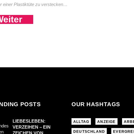
er einer Plastiktüte zu verstecken…
eiter
NDING POSTS
OUR HASHTAGS
LIEBESLEBEN:
ALLTAG
ANZEIGE
ARB
VERZEIHEN – EIN
DEUTSCHLAND
EVERGRE
ZEICHEN VON