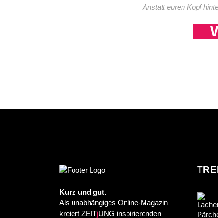
Anstatt euren Kopf hint
W
TRE
Kurz und gut.
Als unabhängiges Online-Magazin
kreiert ZEIT
j
UNG inspirierenden