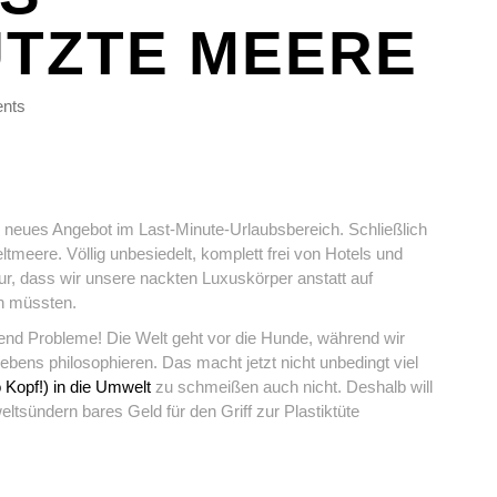
TZTE MEERE
nts
ein neues Angebot im Last-Minute-Urlaubsbereich. Schließlich
ltmeere. Völlig unbesiedelt, komplett frei von Hotels und
ur, dass wir unsere nackten Luxuskörper anstatt auf
n müssten.
end Probleme! Die Welt geht vor die Hunde, während wir
ns philosophieren. Das macht jetzt nicht unbedingt viel
o Kopf!) in die Umwelt
zu schmeißen auch nicht. Deshalb will
eltsündern bares Geld für den Griff zur Plastiktüte