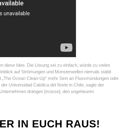
 diese Idee. Die Lösung sei zu einfach, würde zu vielen
nblick auf Strömungen und Monsterwellen niemals stabil
ekt „The Ocean Clean-Up“ mehr Sinn an Flussmündungen oder
 der Universidad Católica del Norte in Chile, sagte der
d Unternehmen drängen [müsse], den ungeheuren
ER IN EUCH RAUS!