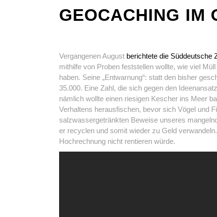
GEOCACHING IM 
Vergangenen August
berichtete die Süddeutsche 
mithilfe von Proben feststellen wollte, wie viel 
haben. Seine „Entwarnung“: statt den bisher gesch
35.000. Eine Zahl, die sich gegen den Ideenansat
nämlich wollte einen riesigen Kescher ins Meer 
Verhaltens herausfischen, bevor sich Vögel und F
salzwassergetränkten Beweise unseres mangelnd
er recyclen und somit wieder zu Geld verwandeln.
Hochrechnung nicht rentieren würde.