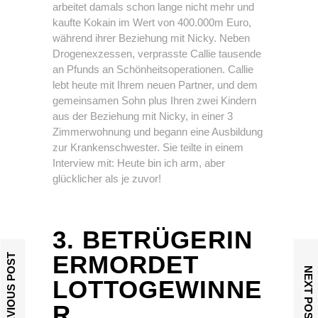
arbeitet damals schon lange nicht mehr und
kaufte Kokain im Wert von 400.000m Euro,
während ihrer Beziehung mit Nicky. Neben
Drogenexzessen, verprasste Callie tausende
an Pfunds an Schönheitsoperationen. Callie
lebt heute mit Ihrem neuen Partner, und dem
gemeinsamen Sohn plus Ihren zwei Kindern
aus der Beziehung mit Nicky, in einer 3
Zimmerwohnung und begann eine Ausbildung
zur Krankenschwester. Sie teilte in einem
Interview mit: Heute bin ich arm, aber
glücklicher als je zuvor!
3. BETRÜGERIN
ERMORDET
PREVIOUS POST
NEXT POST
LOTTOGEWINNE
R