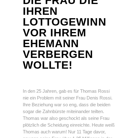
DIE FRAU DIE
IHREN
LOTTOGEWINN
VOR IHREM
EHEMANN
VERBERGEN
WOLLTE!
In den 25 Jahren, gab es für Thomas Rossi
nie ein Problem mit seiner Frau Denis Rossi.
Ihre Beziehung war so eng, dass die beiden
sogar die Zahnbürste miteinander teilten.
Thomas war also geschockt als seine Frau
plötzlich die Scheidung einreichte. Heute weiß
Thomas auch warum! Nur 11 Tage davor,