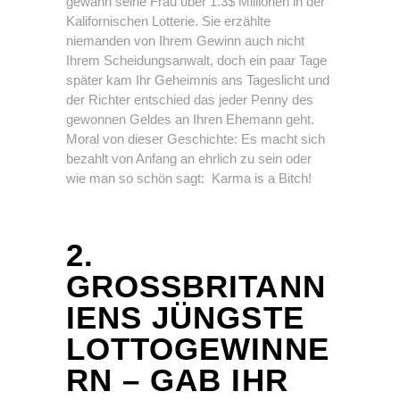
gewann seine Frau über 1.3$ Millionen in der
Kalifornischen Lotterie. Sie erzählte
niemanden von Ihrem Gewinn auch nicht
Ihrem Scheidungsanwalt, doch ein paar Tage
später kam Ihr Geheimnis ans Tageslicht und
der Richter entschied das jeder Penny des
gewonnen Geldes an Ihren Ehemann geht.
Moral von dieser Geschichte: Es macht sich
bezahlt von Anfang an ehrlich zu sein oder
wie man so schön sagt: Karma is a Bitch!
2.
GROSSBRITANNI
ENS JÜNGSTE L
OTTOGEWINNER
N – GAB IHR G