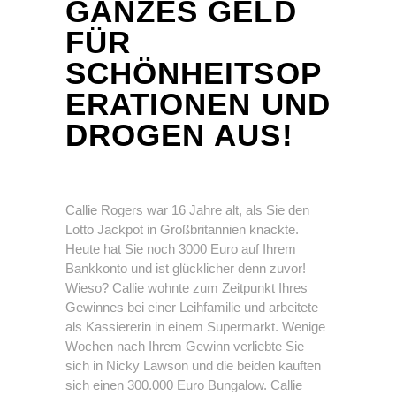
ANZES GELD F
ÜR S
CHÖNHEITSOPE
RATIONEN UND D
ROGEN AUS!
Callie Rogers war 16 Jahre alt, als Sie den
Lotto Jackpot in Großbritannien knackte.
Heute hat Sie noch 3000 Euro auf Ihrem
Bankkonto und ist glücklicher denn zuvor!
Wieso? Callie wohnte zum Zeitpunkt Ihres
Gewinnes bei einer Leihfamilie und arbeitete
als Kassiererin in einem Supermarkt. Wenige
Wochen nach Ihrem Gewinn verliebte Sie
sich in Nicky Lawson und die beiden kauften
sich einen 300.000 Euro Bungalow. Callie