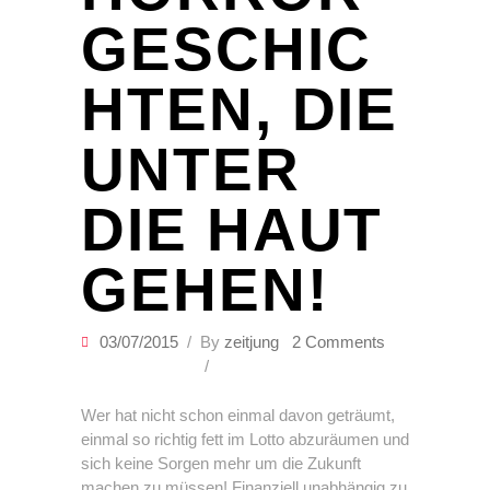
GESCHIC
HTEN, DIE
UNTER
DIE HAUT
GEHEN!
03/07/2015
By
zeitjung
2 Comments
Wer hat nicht schon einmal davon geträumt,
einmal so richtig fett im Lotto abzuräumen und
sich keine Sorgen mehr um die Zukunft
machen zu müssen! Finanziell unabhängig zu