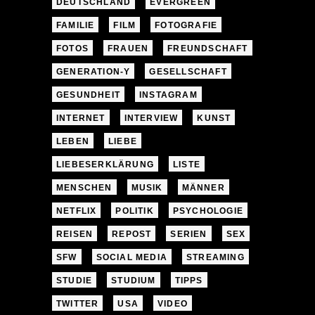
DEUTSCHLAND
EVERGREEN
FAMILIE
FILM
FOTOGRAFIE
FOTOS
FRAUEN
FREUNDSCHAFT
GENERATION-Y
GESELLSCHAFT
GESUNDHEIT
INSTAGRAM
INTERNET
INTERVIEW
KUNST
LEBEN
LIEBE
LIEBESERKLÄRUNG
LISTE
MENSCHEN
MUSIK
MÄNNER
NETFLIX
POLITIK
PSYCHOLOGIE
REISEN
REPOST
SERIEN
SEX
SFW
SOCIAL MEDIA
STREAMING
STUDIE
STUDIUM
TIPPS
TWITTER
USA
VIDEO