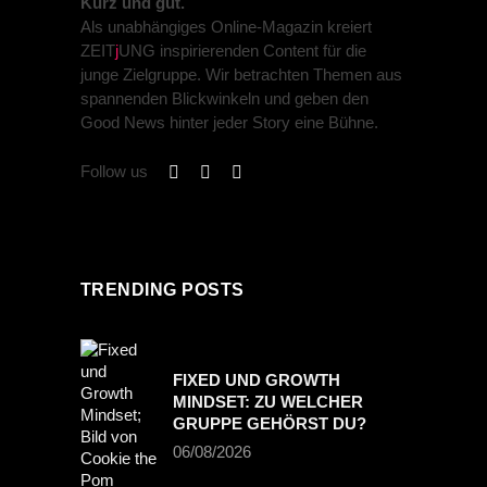
Kurz und gut.
Als unabhängiges Online-Magazin kreiert
ZEIT
j
UNG inspirierenden Content für die
junge Zielgruppe. Wir betrachten Themen aus
spannenden Blickwinkeln und geben den
Good News hinter jeder Story eine Bühne.
Follow us
TRENDING POSTS
FIXED UND GROWTH
MINDSET: ZU WELCHER
GRUPPE GEHÖRST DU?
06/08/2026