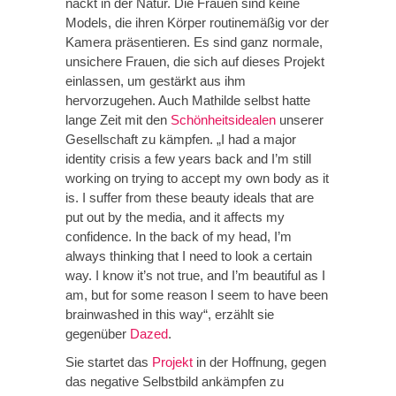
nackt in der Natur. Die Frauen sind keine
Models, die ihren Körper routinemäßig vor der
Kamera präsentieren. Es sind ganz normale,
unsichere Frauen, die sich auf dieses Projekt
einlassen, um gestärkt aus ihm
hervorzugehen. Auch Mathilde selbst hatte
lange Zeit mit den
Schönheitsidealen
unserer
Gesellschaft zu kämpfen. „I had a major
identity crisis a few years back and I’m still
working on trying to accept my own body as it
is. I suffer from these beauty ideals that are
put out by the media, and it affects my
confidence. In the back of my head, I’m
always thinking that I need to look a certain
way. I know it’s not true, and I’m beautiful as I
am, but for some reason I seem to have been
brainwashed in this way“, erzählt sie
gegenüber
Dazed
.
Sie startet das
Projekt
in der Hoffnung, gegen
das negative Selbstbild ankämpfen zu