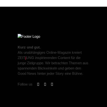
Kurz und gut.
Als unabhängiges Online-Magazin kreiert
ZEIT
j
UNG inspirierenden Content für die
junge Zielgruppe. Wir betrachten Themen aus
spannenden Blickwinkeln und geben den
Good News hinter jeder Story eine Bühne.
Follow us