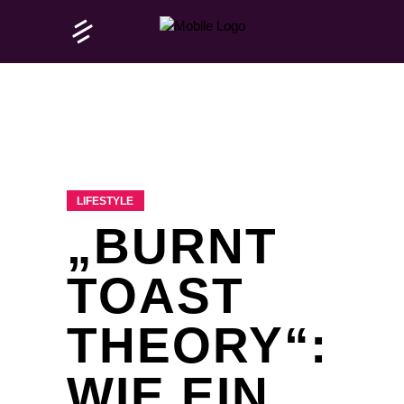
LIFESTYLE
„BURNT
TOAST
THEORY“:
WIE EIN