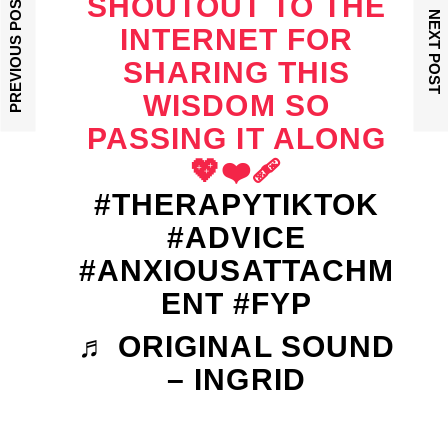
PREVIOUS POST
SHOUTOUT TO THE
NEXT POST
INTERNET FOR
SHARING THIS
WISDOM SO
PASSING IT ALONG
💖❤️‍🩹
#THERAPYTIKTOK
#ADVICE
#ANXIOUSATTACHM
ENT
#FYP
♬ ORIGINAL SOUND
– INGRID