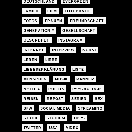
DEUTSCHLAND
EVERGREEN
FAMILIE
FILM
FOTOGRAFIE
FOTOS
FRAUEN
FREUNDSCHAFT
GENERATION-Y
GESELLSCHAFT
GESUNDHEIT
INSTAGRAM
INTERNET
INTERVIEW
KUNST
LEBEN
LIEBE
LIEBESERKLÄRUNG
LISTE
MENSCHEN
MUSIK
MÄNNER
NETFLIX
POLITIK
PSYCHOLOGIE
REISEN
REPOST
SERIEN
SEX
SFW
SOCIAL MEDIA
STREAMING
STUDIE
STUDIUM
TIPPS
TWITTER
USA
VIDEO