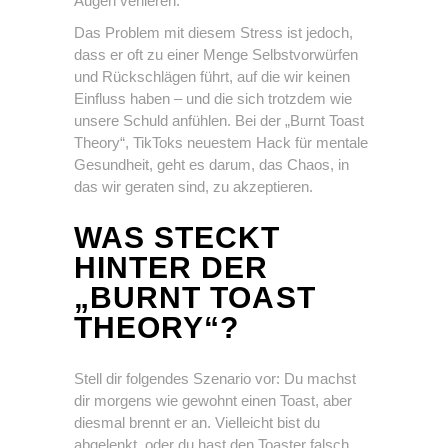
Augen verlieren.
Das Problem mit diesem Stress ist jedoch,
dass er oft zu einer Menge Selbstvorwürfen
und Rückschlägen führt, auf die wir keinen
Einfluss haben – und die sich trotzdem wie
unsere Schuld anfühlen. Bei der „Burnt Toast
Theory“, TikToks neuestem Hack für mentale
Gesundheit, geht es darum, das Chaos, in
das wir geraten sind, zu akzeptieren.
WAS STECKT
HINTER DER
„BURNT TOAST
THEORY“?
Stell dir folgendes Szenario vor: Du machst
dir morgens wie gewohnt einen Toast, aber
diesmal brennt er an. Vielleicht bist du
abgelenkt, oder du hast den Toaster falsch