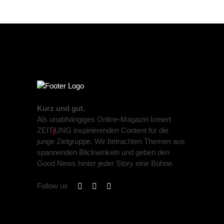
Kurz und gut.
Als unabhängiges Online-Magazin kreiert
ZEIT
j
UNG inspirierenden Content für die
junge Zielgruppe. Wir betrachten Themen aus
spannenden Blickwinkeln und geben den
Good News hinter jeder Story eine Bühne.
Follow us