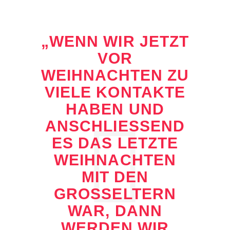
„WENN WIR JETZT
VOR
WEIHNACHTEN ZU
VIELE KONTAKTE
HABEN UND
ANSCHLIESSEND E
S DAS LETZTE W
EIHNACHTEN M
IT DEN G
ROSSELTERN WA
R, DANN WE
RDEN WIR ET