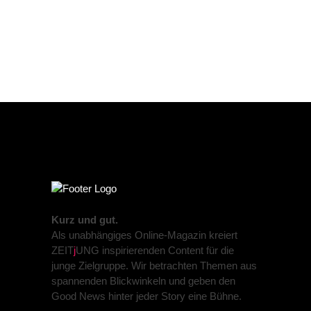
Kurz und gut.
Als unabhängiges Online-Magazin kreiert
ZEIT
j
UNG inspirierenden Content für die
junge Zielgruppe. Wir betrachten Themen aus
spannenden Blickwinkeln und geben den
Good News hinter jeder Story eine Bühne.